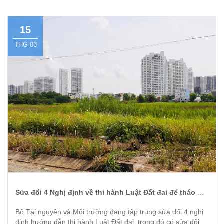
15
THG 02