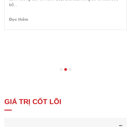
Nghị định 02/2022/NĐ-CP hướng dẫn Luật Kinh doanh bất động sản
Ngày 06/01/2022, Chính phủ ban hành Nghị định
02/2022/NĐ-CP hướng dẫn Luật Kinh doanh bất động sản
2015. Nghị định này quy định chi tiết một số điều, khoản
của Luật Kinh...
Đọc thêm
GIÁ TRỊ CỐT LÕI