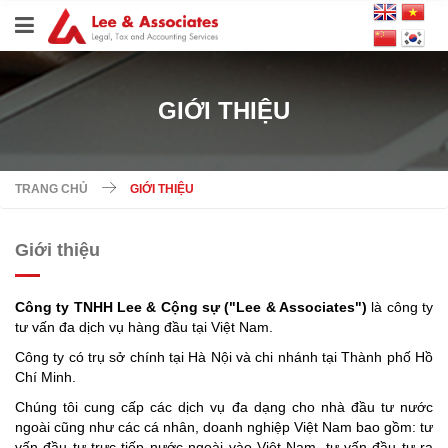
GIỚI THIỆU
TRANG CHỦ
GIỚI THIỆU
Giới thiệu
Công ty TNHH Lee & Cộng sự ("Lee & Associates")
là c
ông ty
tư vấn đa dịch vụ hàng đầu tại Việt Nam.
Công ty có
trụ
sở
chính
tại Hà Nội và chi nhánh tại Thành phố Hồ
Chí Minh.
Chúng
tôi
cung
cấp
các
dịch
vụ
đa
dạng
cho
nhà
đầu
tư
nước
ngoài
cũng
như
các
cá
nhân, doanh
nghiệp Việt Nam bao gồm: tư
vấn
đầu
tư
trực
tiếp
nước
ngoài
vào
Việt Nam, tư vấn đầu tư ra