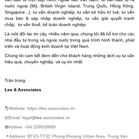
nước ngoài (Mỹ, British Virgin Island, Trung Quốc, Hồng Kông,
Singapore...); tư
vấn
doanh
nghiệp, tư
vấn
sở
hữu
trí
tuệ; tư
vấn
mua
bán & sáp
nhập
doanh
nghiệp; tư
vấn
giải
quyết
tranh
chấp; tư
vấn
thuế, kế
toán doanh nghiệp.
Là
một
đối
tác tin cậy, nhiều
năm qua, chúng
tôi
đã
hỗ
trợ
cho
các
nhà
đầu
tư trong và ngoài
nước
trong quá trình hình thành, phá
t
triển và hoạt
động
kinh doanh tại Việt Nam.
Chúng tôi cam kết đem đến cho khách hàng những dịch vụ tư vấn
hiệu quả, chuyên nghiệp, và uy tín nhất.
Trân trọng.
Lee & Associates
🌎Website: https://lee-associates.vn
📧Email: legal
@lee
-associates.vn
☎️Hotline: +84 339558899
📌Address: BT43-TT3C Phung Khoang Urban Area, Trung Van