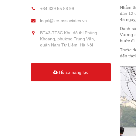
Nhằm thú
+84 339 55 88 99
dân 12 q
45 ngày,
legal@lee-associates.vn
Danh sá
BT43-TT3C Khu đô thị Phùng
Vương q
Khoang, phường Trung Văn,
bước đi
quận Nam Từ Liêm, Hà Nội
Trước đ
đến thời
Hồ sơ năng lực