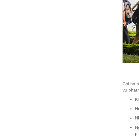
Chỉ ba 
vụ phát 
Kh
Họ
Nh
Ng
ph