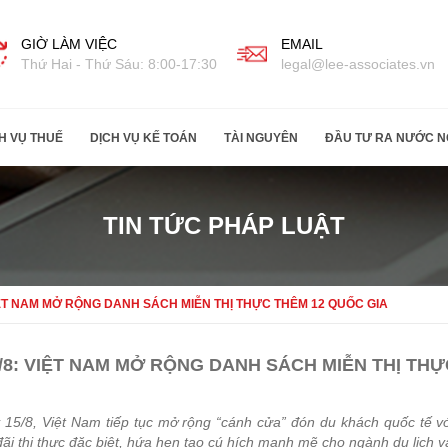
GIỜ LÀM VIỆC
EMAIL
Thứ Hai - Thứ Sáu: 8:00-17:30
legal@lee-associates.vn
H VỤ THUẾ
DỊCH VỤ KẾ TOÁN
TÀI NGUYÊN
ĐẦU TƯ RA NƯỚC N
TIN TỨC PHÁP LUẬT
VIỆT NAM MỞ RỘNG DANH SÁCH MIỄN THỊ THỰC THÊM 12 QUỐC GIA
/8: VIỆT NAM MỞ RỘNG DANH SÁCH MIỄN THỊ THỰ
 15/8, Việt Nam tiếp tục mở rộng “cánh cửa” đón du khách quốc tế vớ
đãi thị thực đặc biệt, hứa hẹn tạo cú hích mạnh mẽ cho ngành du lịch và