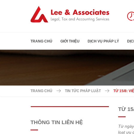
TRANG CHỦ
GIỚI THIỆU
DỊCH VỤ PHÁP LÝ
DỊC
TRANG CHỦ
TIN TỨC PHÁP LUẬT
TỪ 15/8: 
TỪ 15
THÔNG TIN LIÊN HỆ
Từ ngày
loạt ưu 