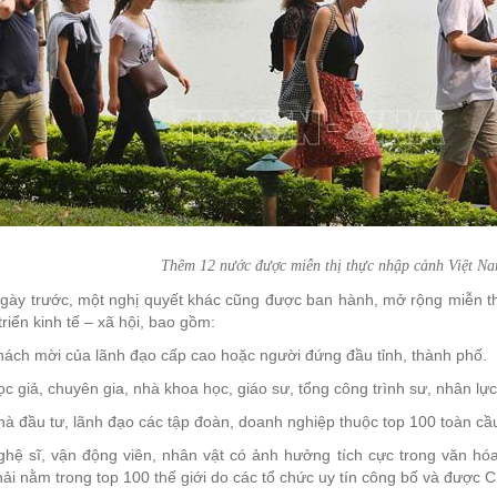
Thêm 12 nước được miễn thị thực nhập cảnh Việt Na
ngày trước, một nghị quyết khác cũng được ban hành, mở rộng miễn t
triển kinh tế – xã hội, bao gồm:
ách mời của lãnh đạo cấp cao hoặc người đứng đầu tỉnh, thành phố.
c giả, chuyên gia, nhà khoa học, giáo sư, tổng công trình sư, nhân l
à đầu tư, lãnh đạo các tập đoàn, doanh nghiệp thuộc top 100 toàn cầ
hệ sĩ, vận động viên, nhân vật có ảnh hưởng tích cực trong văn hóa,
ải nằm trong top 100 thế giới do các tổ chức uy tín công bố và được