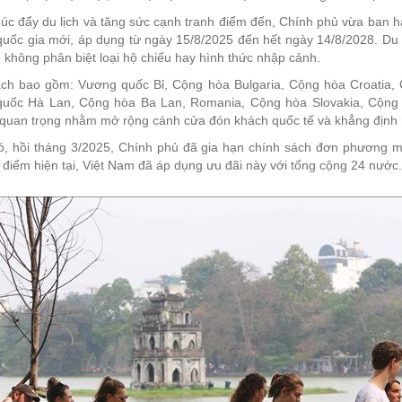
c đẩy du lịch và tăng sức cạnh tranh điểm đến, Chính phủ vừa ban hà
uốc gia mới, áp dụng từ ngày 15/8/2025 đến hết ngày 14/8/2028. Du k
 không phân biệt loại hộ chiếu hay hình thức nhập cảnh.
ch bao gồm: Vương quốc Bỉ, Cộng hòa Bulgaria, Cộng hòa Croatia,
uốc Hà Lan, Cộng hòa Ba Lan, Romania, Cộng hòa Slovakia, Cộng h
 quan trọng nhằm mở rộng cánh cửa đón khách quốc tế và khẳng định h
ó, hồi tháng 3/2025, Chính phủ đã gia hạn chính sách đơn phương mi
 điểm hiện tại, Việt Nam đã áp dụng ưu đãi này với tổng cộng 24 nước.