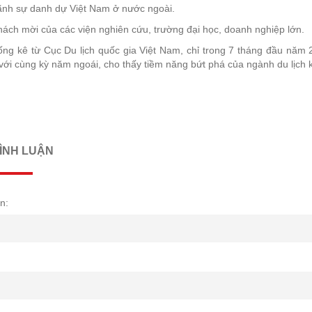
ãnh sự danh dự Việt Nam ở nước ngoài.
ách mời của các viện nghiên cứu, trường đại học, doanh nghiệp lớn.
ng kê từ Cục Du lịch quốc gia Việt Nam, chỉ trong 7 tháng đầu năm 2
ới cùng kỳ năm ngoái, cho thấy tiềm năng bứt phá của ngành du lịch kh
BÌNH LUẬN
n: