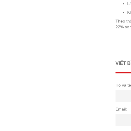
L
Kh
Theo thố
22% so v
VIẾT 
Họ và tê
Email: