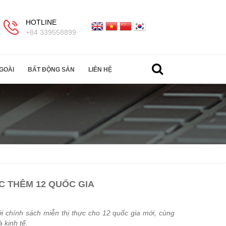
HOTLINE
+84 339558899
GOÀI
BẤT ĐỘNG SẢN
LIÊN HỆ
C THÊM 12 QUỐC GIA
i chính sách miễn thị thực cho 12 quốc gia mới, cùng
 kinh tế.