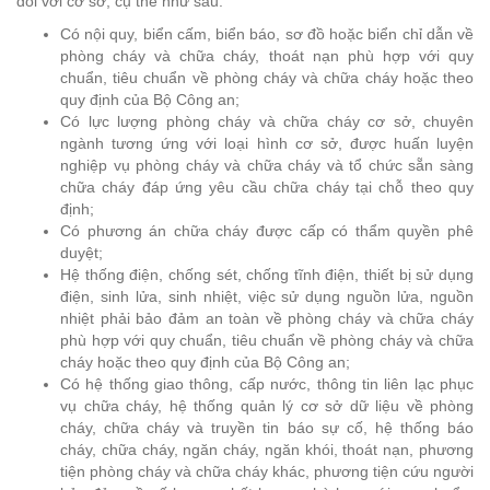
đối với cơ sở, cụ thể như sau:
Có nội quy, biển cấm, biển báo, sơ đồ hoặc biển chỉ dẫn về
phòng cháy và chữa cháy, thoát nạn phù hợp với quy
chuẩn, tiêu chuẩn về phòng cháy và chữa cháy hoặc theo
quy định của Bộ Công an;
Có lực lượng phòng cháy và chữa cháy cơ sở, chuyên
ngành tương ứng với loại hình cơ sở, được huấn luyện
nghiệp vụ phòng cháy và chữa cháy và tổ chức sẵn sàng
chữa cháy đáp ứng yêu cầu chữa cháy tại chỗ theo quy
định;
Có phương án chữa cháy được cấp có thẩm quyền phê
duyệt;
Hệ thống điện, chống sét, chống tĩnh điện, thiết bị sử dụng
điện, sinh lửa, sinh nhiệt, việc sử dụng nguồn lửa, nguồn
nhiệt phải bảo đảm an toàn về phòng cháy và chữa cháy
phù hợp với quy chuẩn, tiêu chuẩn về phòng cháy và chữa
cháy hoặc theo quy định của Bộ Công an;
Có hệ thống giao thông, cấp nước, thông tin liên lạc phục
vụ chữa cháy, hệ thống quản lý cơ sở dữ liệu về phòng
cháy, chữa cháy và truyền tin báo sự cố, hệ thống báo
cháy, chữa cháy, ngăn cháy, ngăn khói, thoát nạn, phương
tiện phòng cháy và chữa cháy khác, phương tiện cứu người