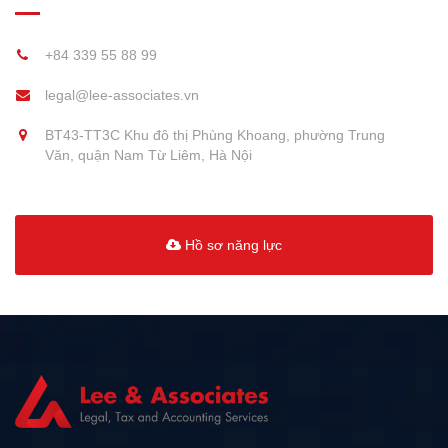
+84 339 55 88 99
legal@lee-associates.vn
BT43-TT3C Khu đô thị Phùng Khoang, phường Trung
Văn, quận Nam Từ Liêm, Hà Nội
Hồ sơ năng lực