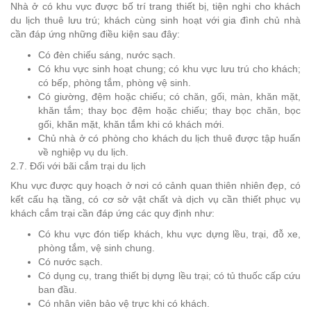
Nhà ở có khu vực được bố trí trang thiết bị, tiện nghi cho khách
du lịch thuê lưu trú; khách cùng sinh hoạt với gia đình chủ nhà
cần đáp ứng những điều kiện sau đây:
Có đèn chiếu sáng, nước sạch.
Có khu vực sinh hoạt chung; có khu vực lưu trú cho khách;
có bếp, phòng tắm, phòng vệ sinh.
Có giường, đệm hoặc chiếu; có chăn, gối, màn, khăn mặt,
khăn tắm; thay bọc đệm hoặc chiếu; thay bọc chăn, bọc
gối, khăn mặt, khăn tắm khi có khách mới.
Chủ nhà ở có phòng cho khách du lịch thuê được tập huấn
về nghiệp vụ du lịch.
2.7. Đối với bãi cắm trại du lịch
Khu vực được quy hoạch ở nơi có cảnh quan thiên nhiên đẹp, có
kết cấu hạ tầng, có cơ sở vật chất và dịch vụ cần thiết phục vụ
khách cắm trại cần đáp ứng các quy định như:
Có khu vực đón tiếp khách, khu vực dựng lều, trại, đỗ xe,
phòng tắm, vệ sinh chung.
Có nước sạch.
Có dụng cụ, trang thiết bị dựng lều trại; có tủ thuốc cấp cứu
ban đầu.
Có nhân viên bảo vệ trực khi có khách.