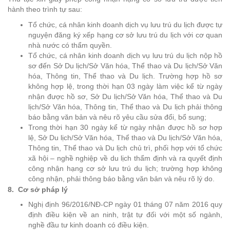
hành theo trình tự sau:
Tổ chức, cá nhân kinh doanh dịch vụ lưu trú du lịch được tự
nguyện đăng ký xếp hạng cơ sở lưu trú du lịch với cơ quan
nhà nước có thẩm quyền.
Tổ chức, cá nhân kinh doanh dịch vụ lưu trú du lịch nộp hồ
sơ đến Sở Du lịch/Sở Văn hóa, Thể thao và Du lịch/Sở Văn
hóa, Thông tin, Thể thao và Du lịch. Trường hợp hồ sơ
không hợp lệ, trong thời hạn 03 ngày làm việc kể từ ngày
nhận được hồ sơ, Sở Du lịch/Sở Văn hóa, Thể thao và Du
lịch/Sở Văn hóa, Thông tin, Thể thao và Du lịch phải thông
báo bằng văn bản và nêu rõ yêu cầu sửa đổi, bổ sung;
Trong thời hạn 30 ngày kể từ ngày nhận được hồ sơ hợp
lệ, Sở Du lịch/Sở Văn hóa, Thể thao và Du lịch/Sở Văn hóa,
Thông tin, Thể thao và Du lịch chủ trì, phối hợp với tổ chức
xã hội – nghề nghiệp về du lịch thẩm định và ra quyết định
công nhận hạng cơ sở lưu trú du lịch; trường hợp không
công nhận, phải thông báo bằng văn bản và nêu rõ lý do.
8.
Cơ sở pháp lý
Nghị định 96/2016/NĐ-CP ngày 01 tháng 07 năm 2016 quy
định điều kiện về an ninh, trật tự đối với một số ngành,
nghề đầu tư kinh doanh có điều kiện.