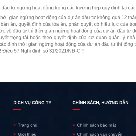
 đầu tư ngừng hoạt động trong các trường hợp quy định tại các
 thời gian ngừng hoạt động của dự án đầu tư không quá 12 th
 bản án, quyết định của tòa án, phán quyết có hiệu lực của tr
c về đầu tư thì thời gian ngừng hoạt động của dự án đầu tư đư
uyết trọng tài hoặc theo quyết định của cơ quan quản lý n
ác định thời gian ngừng hoạt động của dự án đầu tư thì tổng t
2 Điều 57 Nghị định số 31/2021/NĐ-CP.
DỊCH VỤ CÔNG TY
CHÍNH SÁCH, HƯỚNG DẪN
Trang chủ
Chính sách bảo mật
Giới thiệu
Chính sách vận chuyển