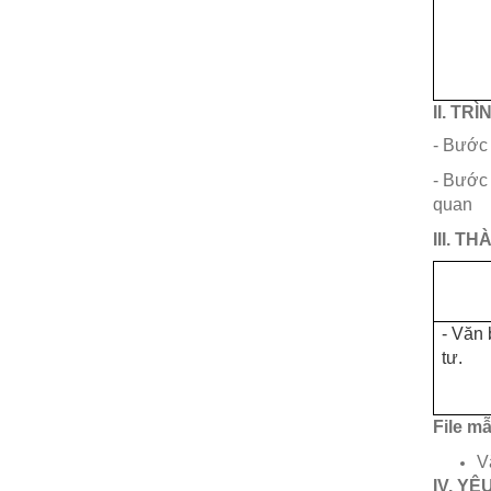
II. TR
- Bước 
- Bước 
quan
III. T
- Văn
tư.
File m
V
IV. YÊ