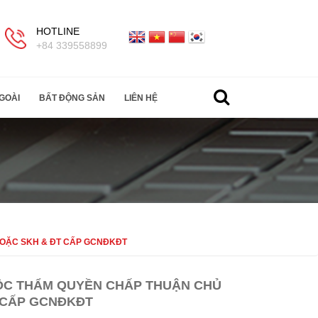
HOTLINE
+84 339558899
GOÀI
BẤT ĐỘNG SẢN
LIÊN HỆ
OẶC SKH & ĐT CẤP GCNĐKĐT
ỘC THẨM QUYỀN CHẤP THUẬN CHỦ
 CẤP GCNĐKĐT