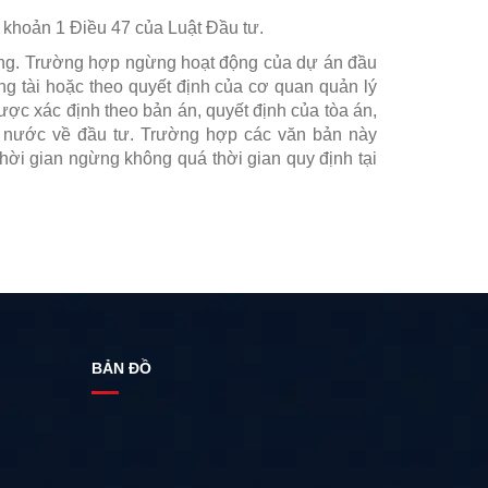
 khoản 1 Điều 47 của Luật Đầu tư.
áng. Trường hợp ngừng hoạt động của dự án đầu
ọng tài hoặc theo quyết định của cơ quan quản lý
ợc xác định theo bản án, quyết định của tòa án,
hà nước về đầu tư. Trường hợp các văn bản này
hời gian ngừng không quá thời gian quy định tại
BẢN ĐỒ