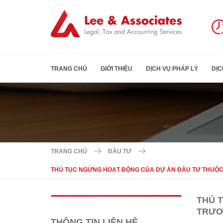
TRANG CHỦ
GIỚI THIỆU
DỊCH VỤ PHÁP LÝ
DỊC
TRANG CHỦ
ĐẦU TƯ
THỦ TỤC NGỪNG HOẠT ĐỘNG CỦA DỰ ÁN ĐẦU TƯ THUỘC
THỦ 
TRƯƠ
THÔNG TIN LIÊN HỆ