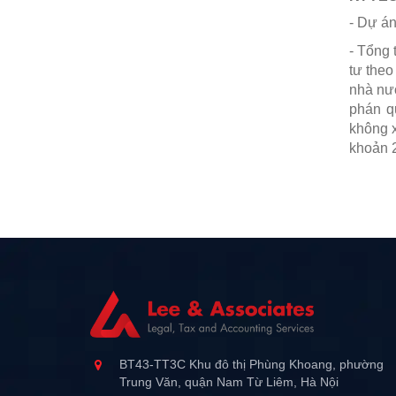
- Dự án
- Tổng
tư theo
nhà nướ
phán q
không x
khoản 
BT43-TT3C Khu đô thị Phùng Khoang, phường
Trung Văn, quận Nam Từ Liêm, Hà Nội