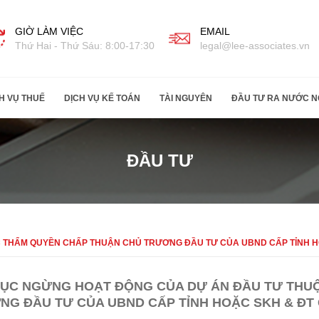
GIỜ LÀM VIỆC
EMAIL
Thứ Hai - Thứ Sáu: 8:00-17:30
legal@lee-associates.vn
H VỤ THUẾ
DỊCH VỤ KẾ TOÁN
TÀI NGUYÊN
ĐẦU TƯ RA NƯỚC N
ĐẦU TƯ
 THẨM QUYỀN CHẤP THUẬN CHỦ TRƯƠNG ĐẦU TƯ CỦA UBND CẤP TỈNH H
TỤC NGỪNG HOẠT ĐỘNG CỦA DỰ ÁN ĐẦU TƯ THU
NG ĐẦU TƯ CỦA UBND CẤP TỈNH HOẶC SKH & ĐT