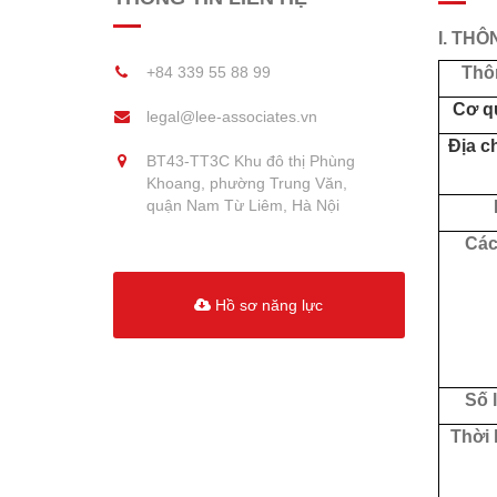
I. TH
+84 339 55 88 99
Thô
Cơ q
legal@lee-associates.vn
Địa c
BT43-TT3C Khu đô thị Phùng
Khoang, phường Trung Văn,
quận Nam Từ Liêm, Hà Nội
Các
Hồ sơ năng lực
Số 
Thời 