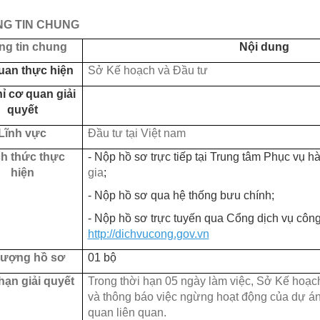
ÔNG TIN CHUNG
ng tin chung
Nội dung
uan thực hiện
Sở Kế hoạch và Đầu tư
hỉ cơ quan giải
quyết
Lĩnh vực
Đầu tư tại Việt nam
h thức thực
- Nộp hồ sơ trực tiếp tại Trung tâm Phục vụ 
hiện
gia
;
- Nộp hồ sơ qua hệ thống bưu chính;
- Nộp hồ sơ trực tuyến qua
Cổng dịch vụ công 
http://dichvucong.gov.vn
lượng hồ sơ
01 bộ
hạn giải quyết
Trong thời hạn 05 ngày làm việc, Sở Kế hoạc
và thông báo việc ngừng hoạt động của dự án
quan liên quan.