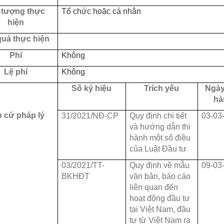
 tượng thực
Tổ
chức hoặc cá nhân
hiện
quả thực hiện
Phí
Không
Lệ phí
Không
Số ký hiệu
Trích yếu
Ngày
hà
 cứ pháp lý
31/2021/NĐ-CP
Quy định chi tiết
03-03
và hướng dẫn thi
hành một số điều
của Luật Đầu tư
03/2021/TT-
Quy định về mẫu
09-03
BKHĐT
văn bản, báo cáo
liên quan đến
hoạt động đầu tư
tại Việt Nam, đầu
tư từ Việt Nam ra