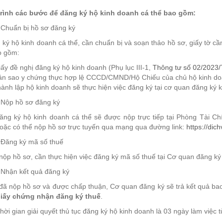
trình các bước để đăng ký hộ kinh doanh cá thể bao gồm:
Chuẩn bị hồ sơ đăng ký
ký hộ kinh doanh cá thể, cần chuẩn bị và soạn thảo hồ sơ, giấy tờ cần
o gồm:
ấy đề nghị đăng ký hộ kinh doanh (Phụ lục III-1,
Thông tư số 02/2023
ản sao y chứng thực hợp lệ CCCD/CMND/Hộ Chiếu của chủ hộ kinh do
ành lập hộ kinh doanh sẽ thực hiện việc đăng ký tại cơ quan đăng ký 
Nộp hồ sơ đăng ký
ăng ký hộ kinh doanh cá thể sẽ được nộp trực tiếp tại Phòng Tài Ch
oặc có thể nộp hồ sơ trực tuyến qua mạng qua đường link:
https://dic
Đăng ký mã số thuế
nộp hồ sơ, cần thực hiện việc đăng ký mã số thuế tại Cơ quan đăng ký 
Nhận kết quả đăng ký
 đã nộp hồ sơ và được chấp thuận, Cơ quan đăng ký sẽ trả kết quả b
iấy chứng nhận đăng ký thuế
.
hời gian giải quyết thủ tục đăng ký hộ kinh doanh là 03 ngày làm việc 