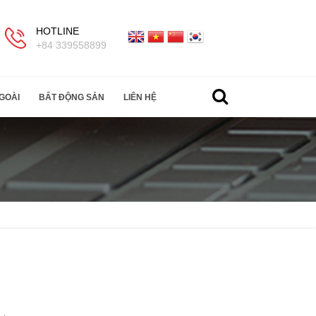
HOTLINE
+84 339558899
GOÀI
BẤT ĐỘNG SẢN
LIÊN HỆ