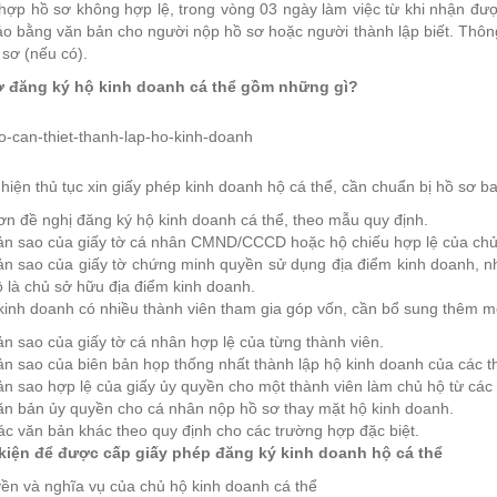
hợp hồ sơ không hợp lệ, trong vòng 03 ngày làm việc từ khi nhận đư
o bằng văn bản cho người nộp hồ sơ hoặc người thành lập biết. Thông
sơ (nếu có).
ơ đăng ký hộ kinh doanh cá thể gồm những gì?
hiện thủ tục xin giấy phép kinh doanh hộ cá thể, cần chuẩn bị hồ sơ b
n đề nghị đăng ký hộ kinh doanh cá thể, theo mẫu quy định.
ản sao của giấy tờ cá nhân CMND/CCCD hoặc hộ chiếu hợp lệ của chủ
ản sao của giấy tờ chứng minh quyền sử dụng địa điểm kinh doanh, 
 là chủ sở hữu địa điểm kinh doanh.
inh doanh có nhiều thành viên tham gia góp vốn, cần bổ sung thêm một
n sao của giấy tờ cá nhân hợp lệ của từng thành viên.
n sao của biên bản họp thống nhất thành lập hộ kinh doanh của các t
n sao hợp lệ của giấy ủy quyền cho một thành viên làm chủ hộ từ các 
ăn bản ủy quyền cho cá nhân nộp hồ sơ thay mặt hộ kinh doanh.
c văn bản khác theo quy định cho các trường hợp đặc biệt.
 kiện để được cấp giấy phép đăng ký kinh doanh hộ cá thể
ền và nghĩa vụ của chủ hộ kinh doanh cá thể