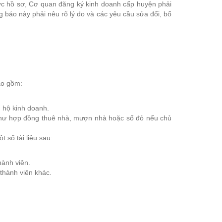
ợc hồ sơ, Cơ quan đăng ký kinh doanh cấp huyện phải
 báo này phải nêu rõ lý do và các yêu cầu sửa đổi, bổ
ao gồm:
 hộ kinh doanh.
như hợp đồng thuê nhà, mượn nhà hoặc sổ đỏ nếu chủ
 số tài liệu sau:
hành viên.
thành viên khác.