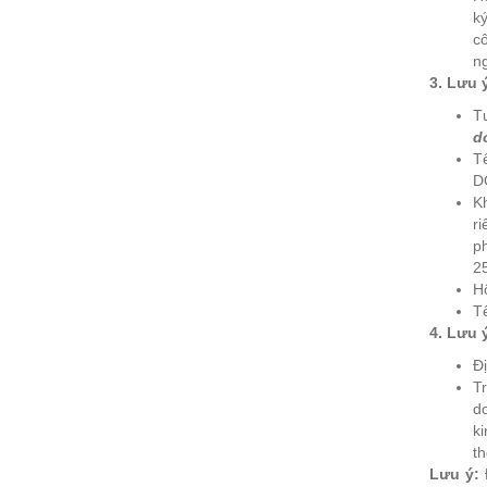
k
cô
ng
3. Lưu 
Tư
d
T
D
K
r
ph
2
Hộ
Tê
4. Lưu 
Đị
Tr
d
ki
t
Lưu ý:
Đ