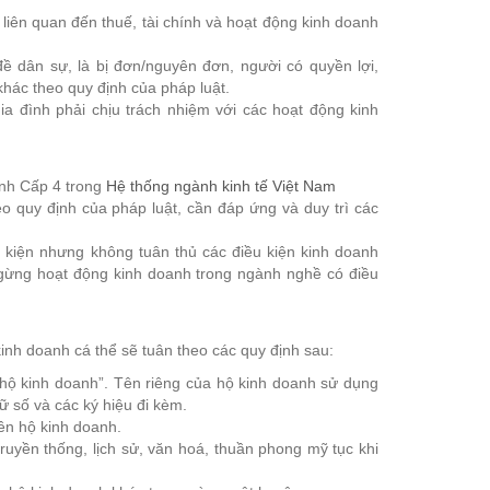
liên quan đến thuế, tài chính và hoạt động kinh doanh
đề dân sự, là bị đơn/nguyên đơn, người có quyền lợi,
khác theo quy định của pháp luật.
a đình phải chịu trách nhiệm với các hoạt động kinh
ành Cấp 4 trong
Hệ thống ngành kinh tế Việt Nam
o quy định của pháp luật, cần đáp ứng và duy trì các
 kiện nhưng không tuân thủ các điều kiện kinh doanh
gừng hoạt động kinh doanh trong ngành nghề có điều
 kinh doanh cá thể sẽ tuân theo các quy định sau:
hộ kinh doanh”. Tên riêng của hộ kinh doanh sử dụng
hữ số và các ký hiệu đi kèm.
ên hộ kinh doanh.
yền thống, lịch sử, văn hoá, thuần phong mỹ tục khi