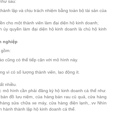
 như sau:
hành lập và chịu trách nhiệm bằng toàn bộ tài sản của
ền cho một thành viên làm đại diện hộ kinh doanh;
 ủy quyền làm đại diện hộ kinh doanh là chủ hộ kinh
nh nghiệp
o gồm:
o cũng có thể tiếp cận với mô hình này.
 vì có số lượng thành viên, lao động ít.
ất nhiều.
c mô hình cần phải đăng ký hộ kinh doanh cá thể như.
bán đồ lưu niệm, của hàng bán rau củ quả, cửa hàng
 hàng sửa chữa xe máy, cửa hàng điện lạnh,..vv Nhìn
ến hành thành lập hộ kinh doanh cá thể.