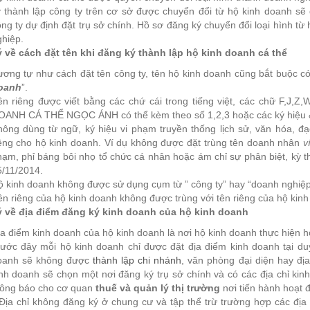
ý thành lập công ty trên cơ sở được chuyển đổi từ hộ kinh doanh sẽ
ng ty dự định đặt trụ sở chính. Hồ sơ đăng ký chuyển đổi loại hình từ
hiệp.
ý về cách đặt tên khi đăng ký thành lập hộ kinh doanh cá thể
ơng tự như cách đặt tên công ty, tên hộ kinh doanh cũng bắt buộc có
oanh
”.
ên riêng được viết bằng các chứ cái trong tiếng việt, các chữ F,J,Z
OANH CÁ THỂ NGỌC ÁNH có thể kèm theo số 1,2,3 hoặc các ký hi
hông dùng từ ngữ, ký hiệu vi phạm truyền thống lịch sử, văn hóa, đ
iêng cho hộ kinh doanh. Ví dụ không được đặt trùng tên doanh nhân
v
ạm, phỉ báng bôi nhọ tổ chức cá nhân hoặc ám chỉ sự phân biệt, kỳ th
5/11/2014.
 kinh doanh không được sử dụng cụm từ ” công ty” hay “doanh nghiệp”
n riêng của hộ kinh doanh không được trùng với tên riêng của hộ kin
ý về địa điểm đăng ký kinh doanh của hộ kinh doanh
a điểm kinh doanh của hộ kinh doanh là nơi hộ kinh doanh thực hiện h
ước đây mỗi hộ kinh doanh chỉ được đặt địa điểm kinh doanh tại duy
oanh sẽ không được
thành lập chi nhánh
, văn phòng đại diện hay đị
nh doanh sẽ chọn một nơi đăng ký trụ sở chính và có các địa chỉ kin
hông báo cho cơ quan
thuế và quản lý thị trường
nơi tiến hành hoạt đ
ịa chỉ không đăng ký ở chung cư và tập thể trừ trường hợp các địa