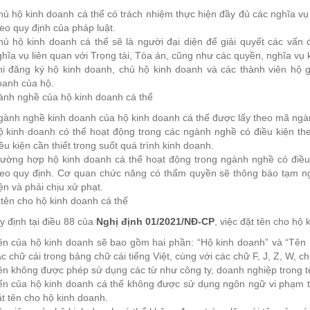
ủ hộ kinh doanh cá thể có trách nhiệm thực hiện đầy đủ các nghĩa vụ 
eo quy định của pháp luật.
ủ hộ kinh doanh cá thể sẽ là người đại diện để giải quyết các vấn 
hĩa vụ liên quan với Trọng tài, Tòa án, cũng như các quyền, nghĩa vụ 
hi đăng ký hộ kinh doanh, chủ hộ kinh doanh và các thành viên hộ gi
oanh của hộ.
ành nghề của hộ kinh doanh cá thể
gành nghề kinh doanh của hộ kinh doanh cá thể được lấy theo mã ng
 kinh doanh có thể hoạt động trong các ngành nghề có điều kiện the
ều kiện cần thiết trong suốt quá trình kinh doanh.
rường hợp hộ kinh doanh cá thể hoạt động trong ngành nghề có điều
heo quy định. Cơ quan chức năng có thẩm quyền sẽ thông báo tạm n
ện và phải chịu xử phạt.
 tên cho hộ kinh doanh cá thể
 định tại điều 88 của
Nghị định 01/2021/NĐ-CP
, việc đặt tên cho hộ
ên của hộ kinh doanh sẽ bao gồm hai phần: “Hộ kinh doanh” và “Tên 
c chữ cái trong bảng chữ cái tiếng Việt, cùng với các chữ F, J, Z, W, c
n không được phép sử dụng các từ như công ty, doanh nghiệp trong t
ển của hộ kinh doanh cá thể không được sử dụng ngôn ngữ vi phạm tru
t tên cho hộ kinh doanh.