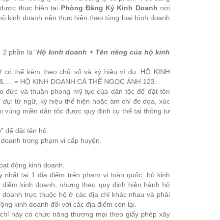
 được thực hiện tại
Phòng Đăng Ký Kinh Doanh
nơi
 hộ kinh doanh nên thực hiện theo từng loại hình doanh
 2 phần là “
Hộ kinh doanh + Tên riêng của hộ kinh
,W có thể kèm theo chữ số và ký hiệu ví dụ: HỘ KINH
ệu &…. = HỘ KINH DOANH CÁ THỂ NGỌC ÁNH 123.
ạo đức và thuần phong mỹ tục của dân tộc để đặt tên
í dụ
: từ ngữ, ký hiệu thể hiện hoặc ám chỉ đe dọa, xúc
ị vùng miền dân tộc được quy định cụ thể tại thông tư
 để đặt tên hộ.
h doanh trong phạm vi cấp huyện.
oạt động kinh doanh.
 nhất tại 1 địa điểm trên phạm vi toàn quốc, hộ kinh
a điểm kinh doanh, nhưng theo quy định hiện hành hộ
h doanh trực thuộc hộ ở các địa chỉ khác nhau và phải
ộng kinh doanh đối với các địa điểm còn lại.
 chỉ này có chức năng thương mại theo giấy phép xây