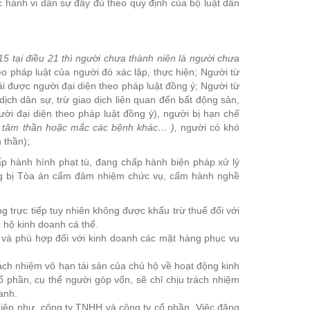
c hành vi dân sự đầy đủ theo quy định của bộ luật dân
5 tại điều 21 thì người chưa thành niên là người chưa
o pháp luật của người đó xác lập, thực hiện; Người từ
ải được người đại diện theo pháp luật đồng ý; Người từ
ịch dân sự, trừ giao dịch liên quan đến bất động sản,
ời đại diện theo pháp luật đồng ý), người bị hạn chế
i tâm thần hoặc mắc các bệnh khác… ),
người có khó
 thần);
ấp hành hình phạt tù, đang chấp hành biện pháp xử lý
ang bị Tòa án cấm đảm nhiệm chức vụ, cấm hành nghề
ng trực tiếp tuy nhiên không được khấu trừ thuế đối với
 hộ kinh doanh cá thể.
ản và phù hợp đối với kinh doanh các mặt hàng phục vụ
ách nhiệm vô hạn tài sản của chủ hộ về hoạt động kinh
 phần, cụ thể người góp vốn, sẽ chỉ chịu trách nhiệm
anh.
hiệp như công ty TNHH và công ty cổ phần. Việc đăng