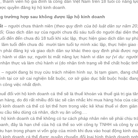
 thành viên hộ gia đình là công dân Việt Nam trên 18 tuổi có năng lự
được quyền đăng ký hộ kinh doanh.
g trường hợp sau không được lập hộ kinh doanh
ất
– người chưa thành niên (
theo quy định của bộ luật dân sự năm 201
ổi;
Giao dịch dân sự của người chưa đủ sáu tuổi do người đại diện the
uổi đến đến chưa đủ 18 tuổi khi xác lập, thực hiện giao dịch dân sự ph
lăm tuổi đến chưa đủ mười tám tuổi tự mình xác lập, thực hiện giao d
n phải đăng ký và giao dịch dân sự khác theo quy định phải được ngư
c hành vi dân sự, người bị mất năng lực hành vi dân
sự (ví dụ: ngườ
nhận thực và làm chủ hành vi (do nhận tình trạng về thể chất hoặc tinh
i
– người đang bị truy cứu trách nhiệm hình sự, bị tạm giam, đang ch
ính tại cơ sở cai nghiện bắt buộc, cơ sở giáo dục bắt buộc hoặc đ
 công việc nhất định.
uế đối với hộ kinh doanh cá thể sẽ là thuế khoán và thuế giá trị gia tă
n hàng, do đó rất nhiều đối tác sẽ cân nhắc khi mua hàng hóa của các
 kinh doanh cá thể có lợi thế hơn trong việc kê khai thuế vì đơn gi
u cầu tiêu dùng cá nhân, dịch vụ ăn uống….
 hộ kinh doanh cá thể không có tư cách pháp nhân nên sẽ phải chịu tr
anh, đây là hạn chế của hộ cá thể so với công ty TNHH và công ty cổ
u hạn trong phạm vi vốn góp của mình khi đưa vào hoạt động kinh do
ộ kinh doanh cá thể được quyền chuyển đổi loại hình thành doanh ng