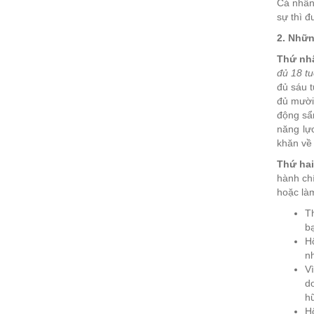
Cá nhân,
sự thì 
2. Nhữn
Thứ nh
đủ 18 tu
đủ sáu t
đủ mười 
động sẩ
năng lự
khăn về 
Thứ ha
hành ch
hoặc làm
Th
bạ
Hộ
nh
Vì
do
hữ
H