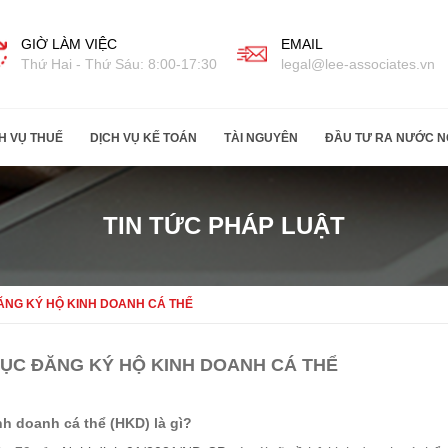
GIỜ LÀM VIỆC
EMAIL
Thứ Hai - Thứ Sáu: 8:00-17:30
legal@lee-associates.vn
H VỤ THUẾ
DỊCH VỤ KẾ TOÁN
TÀI NGUYÊN
ĐẦU TƯ RA NƯỚC N
TIN TỨC PHÁP LUẬT
ĂNG KÝ HỘ KINH DOANH CÁ THỂ
TỤC ĐĂNG KÝ HỘ KINH DOANH CÁ THỂ
inh doanh cá thể (HKD) là gì?