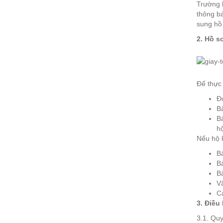
Trường 
thông bá
sung hồ 
2. Hồ s
Để thực 
Đơ
B
B
hộ
Nếu hộ k
Bả
Bả
Bả
V
Cá
3. Điều
3.1. Quy