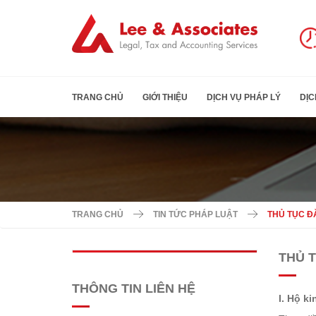
TRANG CHỦ
GIỚI THIỆU
DỊCH VỤ PHÁP LÝ
DỊC
TRANG CHỦ
TIN TỨC PHÁP LUẬT
THỦ TỤC Đ
THỦ 
THÔNG TIN LIÊN HỆ
I. Hộ k