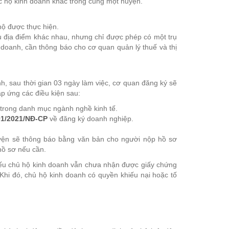
ác hộ kinh doanh khác trong cùng một huyện.
hộ được thực hiện.
u địa điểm khác nhau, nhưng chỉ được phép có một trụ
h doanh, cần thông báo cho cơ quan quản lý thuế và thị
h, sau thời gian 03 ngày làm việc, cơ quan đăng ký sẽ
áp ứng các điều kiện sau:
trong danh mục ngành nghề kinh tế.
01/2021/NĐ-CP
về đăng ký doanh nghiệp.
yện sẽ thông báo bằng văn bản cho người nộp hồ sơ
hồ sơ nếu cần.
 nếu chủ hộ kinh doanh vẫn chưa nhận được giấy chứng
Khi đó, chủ hộ kinh doanh có quyền khiếu nại hoặc tố