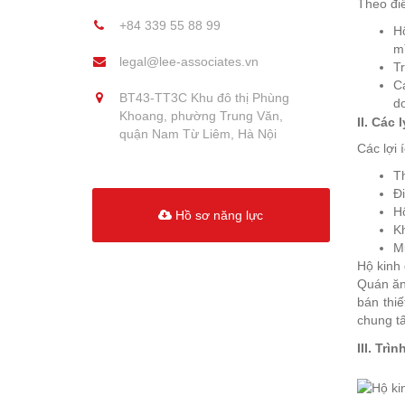
Theo đi
+84 339 55 88 99
Hộ
mì
legal@lee-associates.vn
Tr
C
BT43-TT3C Khu đô thị Phùng
d
Khoang, phường Trung Văn,
II. Các
quận Nam Từ Liêm, Hà Nội
Các lợi 
Th
Đi
Hộ
Hồ sơ năng lực
Kh
Mứ
Hộ kinh
Quán ăn
bán thi
chung tấ
III. Tr