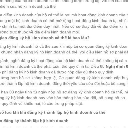
n riêng của hộ kinh doanh cá thể không được trùng lặp với tên của c
 điểm của hộ kinh doanh cá thể
a điểm kinh doanh của hộ cá thể là nơi mà hoạt động kinh doanh của 
ong một hộ kinh doanh có thể mở rộng hoạt động kinh doanh tại nhiề
 chính tại một địa điểm duy nhất. Nếu có sự thay đổi về địa điểm kin
ường trực thuộc về địa điểm kinh doanh mới.
gian đăng ký hộ kinh doanh cá thể là bao lâu?
ng ký kinh doanh hộ cá thể sau khi nộp tại cơ quan đăng ký kinh doan
 chứng nhận đăng ký hộ kinh doanh cá thể, với điều kiện hồ sơ phải đ
gành, nghề đăng ký hoạt động của hộ kinh doanh cá thể không bị cấm 
n hộ kinh doanh cá thể phải tuân thủ quy định tại Điều 88
Nghị định 
 phí đăng ký hộ kinh doanh đã được nộp đầy đủ theo quy định.
rường hợp hồ sơ không hợp lệ, Cơ quan đăng ký kinh doanh cấp hu
ời thành lập hộ kinh doanh, đồng thời yêu cầu sửa đổi hoặc bổ sung 
i hạn 03 ngày tính từ ngày nộp hồ sơ đăng ký kinh doanh hộ cá thể,
ng ký hộ kinh doanh hay văn bản thông báo sửa đổi, bổ sung hồ sơ. 
 quy định về khiếu nại, tố cáo trong pháp luật.
 số lưu khi khi đăng ký thành lập hộ kinh doanh cá thể
n đăng ký thành lập hộ kinh doanh