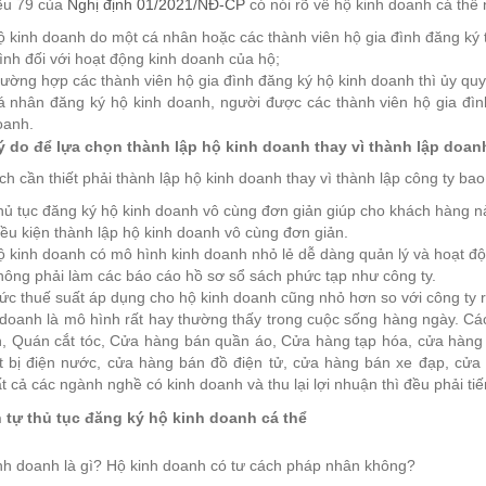
ều 79 của
Nghị định 01/2021/NĐ-CP
có nói rõ về hộ kinh doanh cá thể
 kinh doanh do một cá nhân hoặc các thành viên hộ gia đình đăng ký t
nh đối với hoạt động kinh doanh của hộ;
ường hợp các thành viên hộ gia đình đăng ký hộ kinh doanh thì ủy quy
á nhân đăng ký hộ kinh doanh, người được các thành viên hộ gia đình
oanh.
 lý do để lựa chọn thành lập hộ kinh doanh thay vì thành lập doa
ích cần thiết phải thành lập hộ kinh doanh thay vì thành lập công ty ba
ủ tục đăng ký hộ kinh doanh vô cùng đơn giản giúp cho khách hàng nà
ều kiện thành lập hộ kinh doanh vô cùng đơn giản.
 kinh doanh có mô hình kinh doanh nhỏ lẻ dễ dàng quản lý và hoạt động
ông phải làm các báo cáo hồ sơ sổ sách phức tạp như công ty.
c thuế suất áp dụng cho hộ kinh doanh cũng nhỏ hơn so với công ty r
 doanh là mô hình rất hay thường thấy trong cuộc sống hàng ngày. Cá
, Quán cắt tóc, Cửa hàng bán quần áo, Cửa hàng tạp hóa, cửa hàng 
ết bị điện nước, cửa hàng bán đồ điện tử, cửa hàng bán xe đạp, cửa
t cả các ngành nghề có kinh doanh và thu lại lợi nhuận thì đều phải ti
ình tự thủ tục đăng ký hộ kinh doanh cá thể