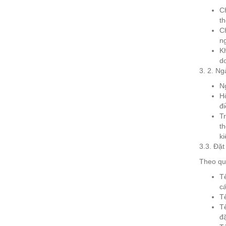
Ch
th
Ch
ng
K
d
3. 2. Ng
N
Hộ
đi
T
t
ki
3.3. Đặt
Theo quy
T
cá
Tê
T
đặ