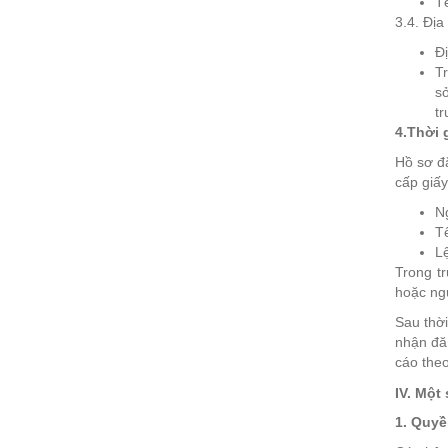
Tê
3.4. Địa
Đị
Tr
sở
tr
4.Thời 
Hồ sơ đă
cấp giấy
N
Tê
Lệ
Trong t
hoặc ngư
Sau thờ
nhận đă
cáo theo
IV. Một
1. Quyề