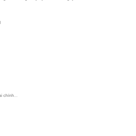
N
i chính...