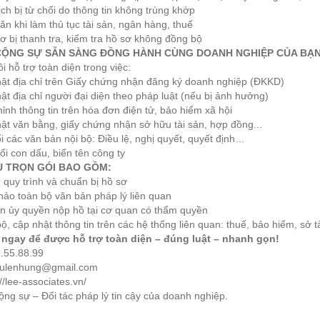
ịch bị từ chối do thông tin không trùng khớp
ăn khi làm thủ tục tài sản, ngân hàng, thuế
ơ bị thanh tra, kiểm tra hồ sơ không đồng bộ
CỘNG SỰ SẴN SÀNG ĐỒNG HÀNH CÙNG DOANH NGHIỆP CỦA BẠ
i hỗ trợ toàn diện trong việc:
hật địa chỉ trên Giấy chứng nhận đăng ký doanh nghiệp (ĐKKD)
ật địa chỉ người đại diện theo pháp luật (nếu bị ảnh hưởng)
hỉnh thông tin trên hóa đơn điện tử, bảo hiểm xã hội
ật văn bằng, giấy chứng nhận sở hữu tài sản, hợp đồng...
i các văn bản nội bộ: Điều lệ, nghị quyết, quyết định…
ổi con dấu, biển tên công ty
Ụ TRỌN GÓI BAO GỒM:
 quy trình và chuẩn bị hồ sơ
hảo toàn bộ văn bản pháp lý liên quan
ện ủy quyền nộp hồ tại cơ quan có thẩm quyền
ộ, cập nhật thông tin trên các hệ thống liên quan: thuế, bảo hiểm, sở tà
 ngay để được hỗ trợ toàn diện – đúng luật – nhanh gọn!
9.55.88.99
tsulenhung@gmail.com
://lee-associates.vn/
ng sự – Đối tác pháp lý tin cậy của doanh nghiệp.