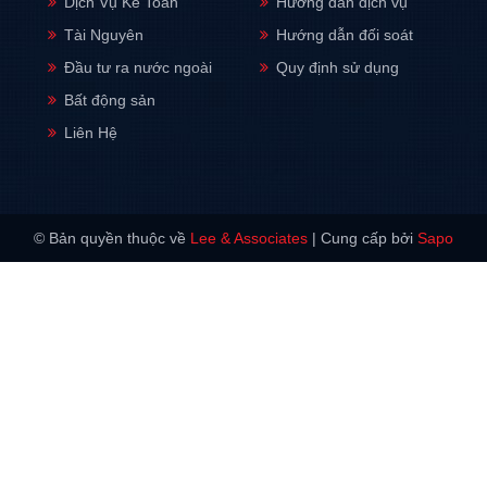
Dịch Vụ Kế Toán
Hướng dẫn dịch vụ
Tài Nguyên
Hướng dẫn đối soát
Đầu tư ra nước ngoài
Quy định sử dụng
Bất động sản
Liên Hệ
© Bản quyền thuộc về
Lee & Associates
|
Cung cấp bởi
Sapo