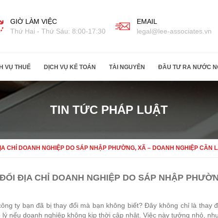
GIỜ LÀM VIỆC
EMAIL
Thứ Hai - Thứ Sáu: 8:00-17:30
legal@lee-associates.vn
H VỤ THUẾ
DỊCH VỤ KẾ TOÁN
TÀI NGUYÊN
ĐẦU TƯ RA NƯỚC N
TIN TỨC PHÁP LUẬT
ĐỊA CHỈ DOANH NGHIỆP DO SÁP NHẬP PHƯỜNG, XÃ – DOANH NGHIỆP CẦN L
ĐỔI ĐỊA CHỈ DOANH NGHIỆP DO SÁP NHẬP PHƯỜN
công ty bạn đã bị thay đổi mà bạn không biết? Đây không chỉ là thay
 lý nếu doanh nghiệp không kịp thời cập nhật. Việc này tưởng nhỏ, như