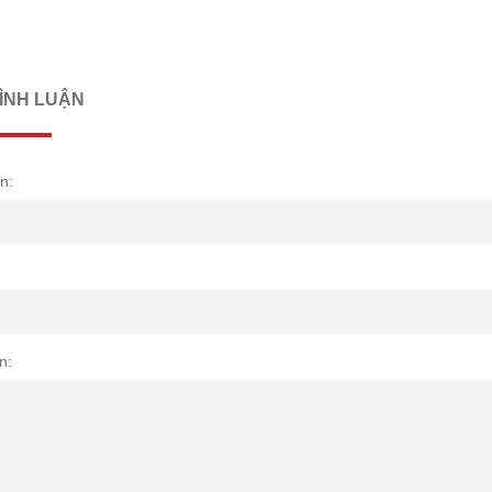
BÌNH LUẬN
n:
n: