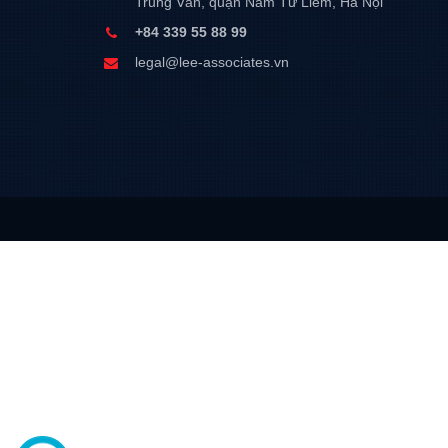
Trung Văn, quận Nam Từ Liêm, Hà Nội
+84 339 55 88 99
legal@lee-associates.vn