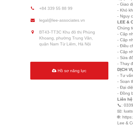
- Giao d
+84 339 55 88 99
- Khó kh
- Nguy c
legal@lee-associates.vn
LEE & 
Chúng tô
BT43-TT3C Khu đô thị Phùng
- Cập n
Khoang, phường Trung Văn,
- Cập nh
quận Nam Từ Liêm, Hà Nội
- Điều c
- Cập nh
- Sửa đổ
- Thay đ
DỊCH V
Hồ sơ năng lực
- Tư vấn
- Soạn t
- Đại di
- Đồng b
Liên hệ
📞: 033
📧: lua
🌐: https
Lee & Cộ