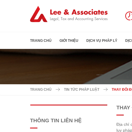
TRANG CHỦ
GIỚI THIỆU
DỊCH VỤ PHÁP LÝ
DỊC
TRANG CHỦ
TIN TỨC PHÁP LUẬT
THAY ĐỔI 
THAY 
THÔNG TIN LIÊN HỆ
Địa chỉ 
lụy pháp