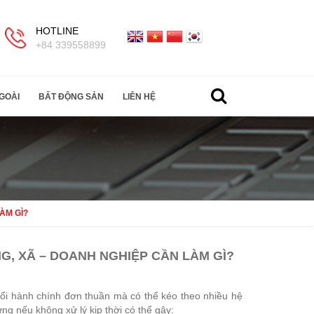
HOTLINE
+84 339558899
GOÀI
BẤT ĐỘNG SẢN
LIÊN HỆ
ÀM GÌ?
G, XÃ – DOANH NGHIỆP CẦN LÀM GÌ?
 đổi hành chính đơn thuần mà có thể kéo theo nhiều hệ
ng nếu không xử lý kịp thời có thể gây: