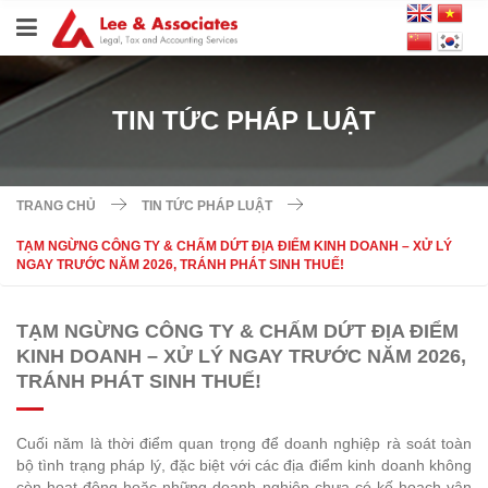
TIN TỨC PHÁP LUẬT
TRANG CHỦ
TIN TỨC PHÁP LUẬT
TẠM NGỪNG CÔNG TY & CHẤM DỨT ĐỊA ĐIỂM KINH DOANH – XỬ LÝ
NGAY TRƯỚC NĂM 2026, TRÁNH PHÁT SINH THUẾ!
TẠM NGỪNG CÔNG TY & CHẤM DỨT ĐỊA ĐIỂM
KINH DOANH – XỬ LÝ NGAY TRƯỚC NĂM 2026,
TRÁNH PHÁT SINH THUẾ!
Cuối năm là thời điểm quan trọng để doanh nghiệp rà soát toàn
bộ tình trạng pháp lý, đặc biệt với các địa điểm kinh doanh không
còn hoạt động hoặc những doanh nghiệp chưa có kế hoạch vận