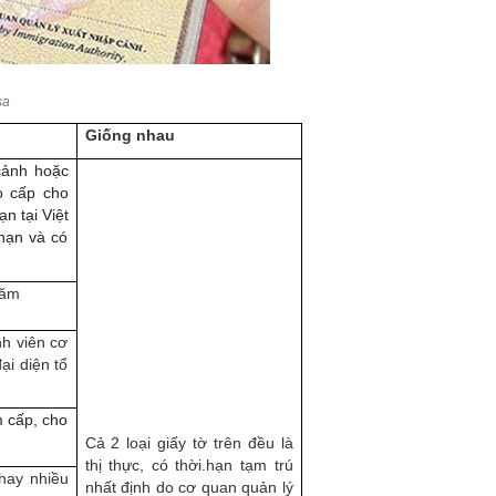
sa
Giống nhau
cảnh hoặc
o cấp cho
n tại Việt
hạn và có
 năm
nh viên cơ
ại diện tổ
m cấp, cho
Cả 2 loại giấy tờ trên đều là
thị thực, có thời.hạn tạm trú
hay nhiều
nhất định do cơ quan quản lý