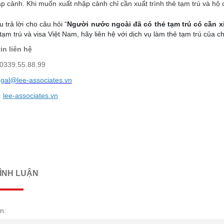
p cảnh. Khi muốn xuất nhập cảnh chỉ cần xuất trình thẻ tạm trú và hộ 
u trả lời cho câu hỏi “
Người nước ngoài đã có thẻ tạm trú có cần x
tạm trú và visa Việt Nam, hãy liên hệ với dịch vụ làm thẻ tạm trú của c
in liên hệ
 0339.55.88.99
egal@lee-associates.vn
:
lee-associates.vn
BÌNH LUẬN
n: