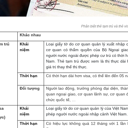
Phân biệt thẻ tạm trú và thẻ vi
Khác nhau
m trú
Khái
Loại giấy tờ do cơ quan quản lý xuất nhập 
niệm
cơ quan có thẩm quyền của Bộ Ngoại gia
người nước ngoài được phép cư trú có thời hạ
Nam. Thẻ tạm trú được xem là thị thực dài 
giá trị thay thế thị thực.
Thời hạn
Có thời hạn dài hơn visa, có thể lên đến 05
Đối tượng
Người lao động, trưởng phòng đại diện, thà
quan ngoại giao, cơ quan lãnh sự, cơ quan đ
chức quốc tế, …
sa
Khái
Loại giấy tờ do cơ quan quản lý của Việt Na
niệm
phép người nước ngoài nhập cảnh Việt Nam.
ực)
Thời hạn
Có hiệu lực không quá 12 tháng với 1 lần 