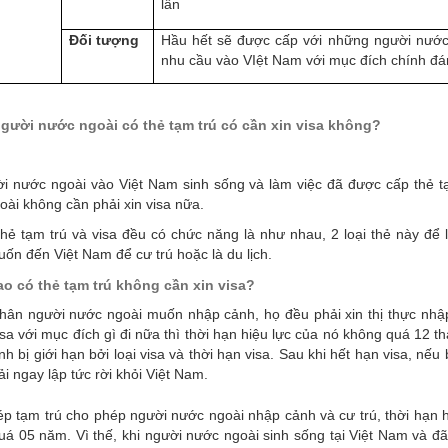
lần
Đối tượng
Hầu hết sẽ được cấp với những người nước
nhu cầu vào VIệt Nam với mục đích chính đá
người nước ngoài có thẻ tạm trú có cần xin visa không?
ời nước ngoài vào Việt Nam sinh sống và làm việc đã được cấp thẻ t
ài không cần phải xin visa nữa.
hẻ tạm trú và visa đều có chức năng là như nhau, 2 loại thẻ này để 
ốn đến Việt Nam để cư trú hoặc là du lịch.
sao có thẻ tạm trú không cần xin visa?
nhân người nước ngoài muốn nhập cảnh, họ đều phải xin thị thực nhập
isa với mục đích gì đi nữa thì thời hạn hiệu lực của nó không quá 12 thá
h bị giới hạn bởi loại visa và thời hạn visa. Sau khi hết hạn visa, nếu
i ngay lập tức rời khỏi Việt Nam.
ép tạm trú cho phép người nước ngoài nhập cảnh và cư trú, thời hạn 
á 05 năm. Vì thế, khi người nước ngoài sinh sống tại Việt Nam và đã