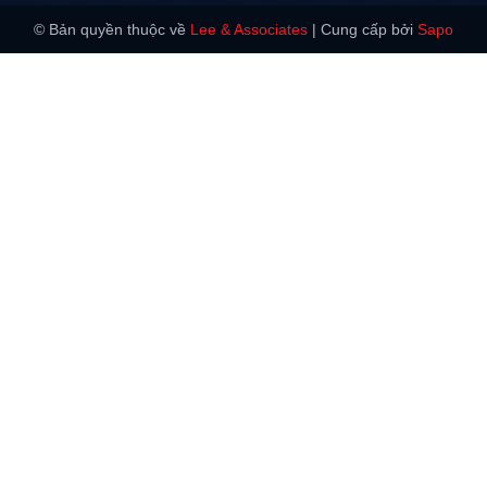
© Bản quyền thuộc về
Lee & Associates
|
Cung cấp bởi
Sapo