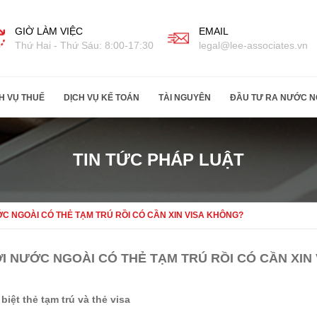
GIỜ LÀM VIỆC
EMAIL
Thứ Hai - Thứ Sáu: 8:00-17:30
legal@lee-associates.vn
H VỤ THUẾ
DỊCH VỤ KẾ TOÁN
TÀI NGUYÊN
ĐẦU TƯ RA NƯỚC N
TIN TỨC PHÁP LUẬT
C NGOÀI CÓ THẺ TẠM TRÚ RỒI CÓ CẦN XIN VISA KHÔNG?
I NƯỚC NGOÀI CÓ THẺ TẠM TRÚ RỒI CÓ CẦN XIN
biệt thẻ tạm trú và thẻ visa