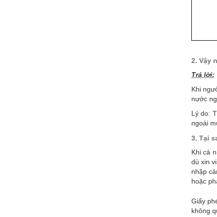
2. Vậy 
Trả lời:
Khi ngư
nước ngo
Lý do:
T
ngoài mu
3. Tại 
Khi cá 
dù xin v
nhập cản
hoặc phả
Giấy ph
không qu