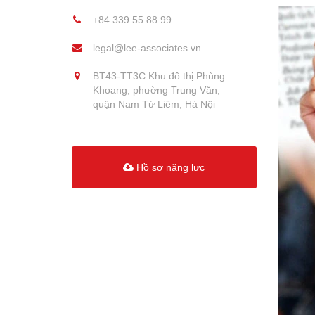
+84 339 55 88 99
legal@lee-associates.vn
BT43-TT3C Khu đô thị Phùng
Khoang, phường Trung Văn,
quận Nam Từ Liêm, Hà Nội
Hồ sơ năng lực