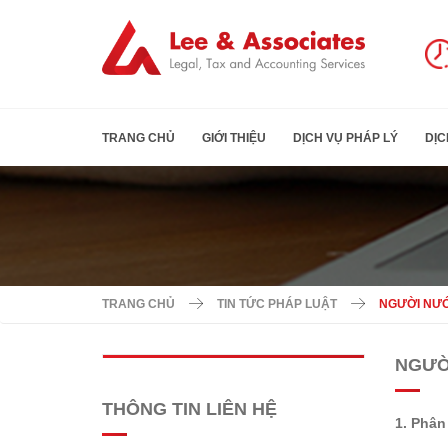
TRANG CHỦ
GIỚI THIỆU
DỊCH VỤ PHÁP LÝ
DỊC
TRANG CHỦ
TIN TỨC PHÁP LUẬT
NGƯỜI NƯỚ
NGƯỜ
THÔNG TIN LIÊN HỆ
1. Phân 