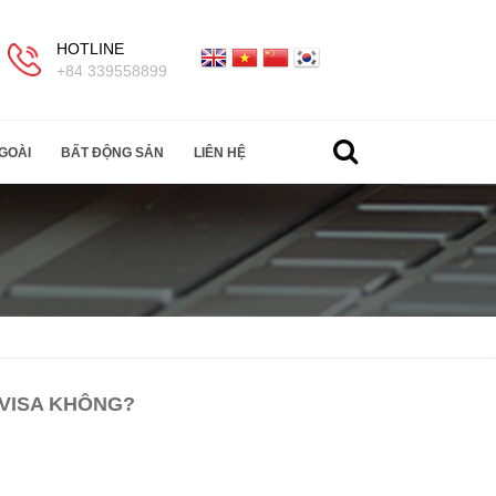
HOTLINE
+84 339558899
GOÀI
BẤT ĐỘNG SẢN
LIÊN HỆ
 VISA KHÔNG?