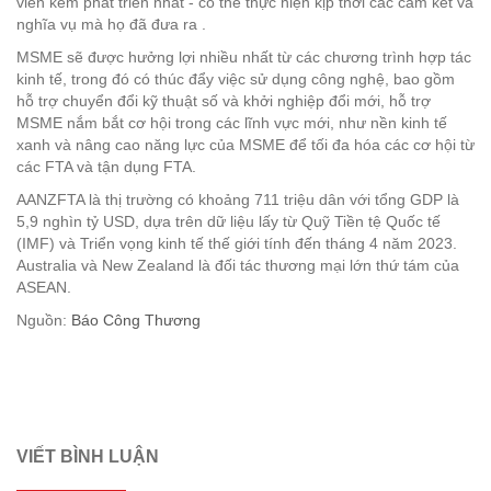
viên kém phát triển nhất - có thể thực hiện kịp thời các cam kết và
nghĩa vụ mà họ đã đưa ra .
MSME sẽ được hưởng lợi nhiều nhất từ các chương trình hợp tác
kinh tế, trong đó có thúc đẩy việc sử dụng công nghệ, bao gồm
hỗ trợ chuyển đổi kỹ thuật số và khởi nghiệp đổi mới, hỗ trợ
MSME nắm bắt cơ hội trong các lĩnh vực mới, như nền kinh tế
xanh và nâng cao năng lực của MSME để tối đa hóa các cơ hội từ
các FTA và tận dụng FTA.
AANZFTA là thị trường có khoảng 711 triệu dân với tổng GDP là
5,9 nghìn tỷ USD, dựa trên dữ liệu lấy từ Quỹ Tiền tệ Quốc tế
(IMF) và Triển vọng kinh tế thế giới tính đến tháng 4 năm 2023.
Australia và New Zealand là đối tác thương mại lớn thứ tám của
ASEAN.
Nguồn:
Báo Công Thương
VIẾT BÌNH LUẬN