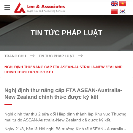
TIN TỨC PHÁP LUẬT
TRANG CHỦ
TIN TỨC PHÁP LUẬT
NGHỊ ĐỊNH THƯ NÂNG CẤP FTA ASEAN-AUSTRALIA-NEW ZEALAND
CHÍNH THỨC ĐƯỢC KÝ KẾT
Nghị định thư nâng cấp FTA ASEAN-Australia-
New Zealand chính thức được ký kết
Nghị định thư thứ 2 sửa đổi Hiệp định thành lập Khu vực Thương
mại tự do ASEAN-Australia-New Zealand đã được ký kết.
Ngày 21/8, bên lề Hội nghị Bộ trưởng Kinh tế ASEAN - Australia -