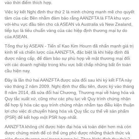
vào thời điểm thích hợp.
Việc ký kết Nghị định thư thứ 2 là minh chứng mạnh mẽ cho quyết
tâm của các Bên nhằm đảm bảo rằng AANZFTA là FTA khu vực-
với-khu vực đầu tiên cho cả ASEAN và Australia và New Zealand,
tiếp tục là tiêu chuẩn vàng của các hiệp định thương mại tự do
của ASEAN.
Tổng thư ký ASEAN - Tiến sĩ Kao Kim Hourn đã nhấn mạnh giá trị
kinh tế và chiến lược của AANZFTA, đặc biệt là khi hiệp định đã
được nâng cấp, để đảm bảo sự phù hợp về mặt thương mại đối
với các doanh nghiệp trong khu vực bất chấp những bất ổn toàn
cầu hiện nay.
Đây là lần thứ hai AANZFTA được sửa đổi sau khi ký kết FTA này
vào tháng 2 năm 2009. Nghị định thư đầu tiên, được ký vào tháng
8 năm 2014, đã sửa đổi hai Chương, Thương mại về hàng hóa và
Quy tắc xuất xứ, cũng như các phụ lục về Quy trình chứng nhận
để hợp lý hóa các quy trình chứng nhận nhằm tạo điều kiện thuận
lợi cho việc di chuyển hàng hóa và Quy tắc cụ thể về sản phẩm
(PSR) để kết hợp một PSR hợp nhất.
AANZFTA không chỉ được hiện đại hóa và toàn diện hơn mà còn
được chứng minh để có thể ứng phó được những thách thức và
gián đoạn thương mại trong tương lai. Theo Nghị định thư thứ 2,