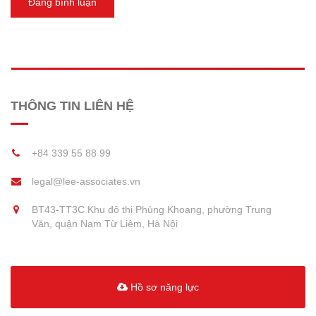
Đăng bình luận
THÔNG TIN LIÊN HỆ
+84 339 55 88 99
legal@lee-associates.vn
BT43-TT3C Khu đô thị Phùng Khoang, phường Trung
Văn, quận Nam Từ Liêm, Hà Nội
Hồ sơ năng lực