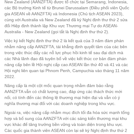
New Zealand (AANZFTA) được tổ chức tại Semarang, Indonesia,
các Bộ trưởng Kinh tế từ Brunei Darussalam (Điều phối viên Quốc
gia ASEAN về AANZFTA) và Indonesia (Chủ tịch ASEAN 2023),
cùng với Australia và New Zealand đã ký Nghị định thư thứ 2 sửa
đổi Hiệp định thành lập Khu vực Thương mại Tự do ASEAN-
Australia - New Zealand (gọi tắt là Nghị định thư thứ 2).
Việc ký kết Nghị định thư thứ 2 là kết quả của 3 năm đàm phán
nhằm nâng cấp AANZFTA, tái khẳng định quyết tâm của các bên
trong việc thúc đẩy các nỗ lực phục hồi kinh tế sau đại dịch mà
các Nhà lãnh đạo đã tuyên bố về việc kết thúc cơ bản đàm phán
nâng cấp bên lề Hội nghị cấp cao ASEAN lần thứ 40 và 41 và các
Hội nghị liên quan tại Phnom Penh, Campuchia vào tháng 11 năm
2022.
Nâng cấp là một cột mốc quan trọng nhằm đảm bảo rằng
AANZFTA vẫn có chất lượng cao, đáp ứng các thách thức mới
nổi, có tính đến các thông lệ thương mại hiện đại và vẫn có ý
nghĩa thương mại đối với các doanh nghiệp trong khu vực.
Ngoài ra, việc nâng cấp nhằm mục đích tối đa hóa sức mạnh tổng
hợp và bổ sung của AANZFTA với các sáng kiến thương mại khu
vực khác để tăng trưởng bền vững và toàn diện trong khu vực.
Các quốc gia thành viên ASEAN còn lại sẽ ký Nghị định thư thứ 2