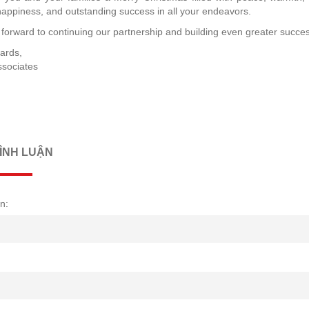
happiness, and outstanding success in all your endeavors.
forward to continuing our partnership and building even greater succes
ards,
ssociates
BÌNH LUẬN
n: