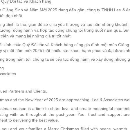
 Quý Đối tác và Khách hàng,
p Giáng Sinh và Năm Mới 2025 đang đến gần, công ty TNHH Lee & Ass
 tốt đẹp nhất.
ng Sinh là thời gian để sẻ chia yêu thương và tạo nên những khoảnh
 tưởng, đồng hành và hợp tác cùng chúng tôi trong suốt năm qua. Sự ủ
 triển và mang lại những giá trị tốt nhất.
i kính chúc Quý Đối tác và Khách hàng cùng gia đình một mùa Giáng S
 vị một năm mới 2025 thật nhiều sức khỏe, hạnh phúc và đạt được nhữ
g trong năm tới, chúng ta sẽ tiếp tục đồng hành và xây dựng những gi
ng
ssociates
ued Partners and Clients,
tmas and the New Year of 2025 are approaching, Lee & Associates would
stmas season is a time to share love and create meaningful moments.
rating with us throughout the past year. Your trust and support ar
nt to delivering the best value.
 you and your families a Merry Christmas filled with peace, warmth