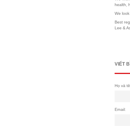
health, 
We look 
Best reg
Lee & A
VIẾT 
Họ và tê
Email: