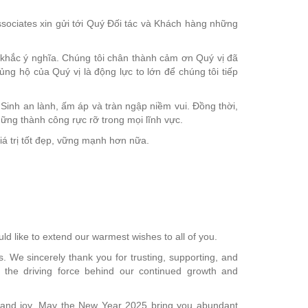
ociates xin gửi tới Quý Đối tác và Khách hàng những
 khắc ý nghĩa. Chúng tôi chân thành cảm ơn Quý vị đã
ng hộ của Quý vị là động lực to lớn để chúng tôi tiếp
inh an lành, ấm áp và tràn ngập niềm vui. Đồng thời,
ng thành công rực rỡ trong mọi lĩnh vực.
á trị tốt đẹp, vững mạnh hơn nữa.
 like to extend our warmest wishes to all of you.
 We sincerely thank you for trusting, supporting, and
e the driving force behind our continued growth and
, and joy. May the New Year 2025 bring you abundant