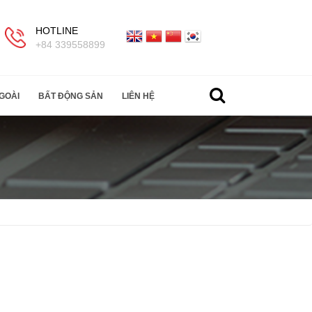
HOTLINE
+84 339558899
GOÀI
BẤT ĐỘNG SẢN
LIÊN HỆ