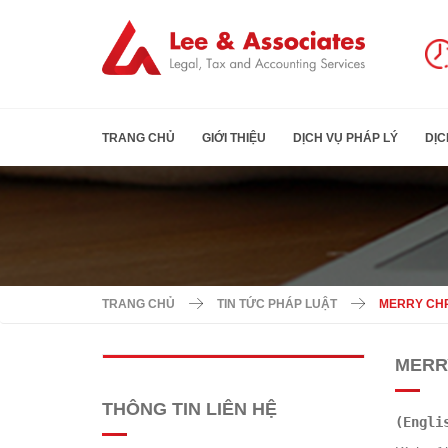
TRANG CHỦ
GIỚI THIỆU
DỊCH VỤ PHÁP LÝ
DỊC
TRANG CHỦ
TIN TỨC PHÁP LUẬT
MERRY CH
MERR
THÔNG TIN LIÊN HỆ
(Engli