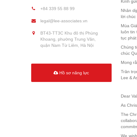
Kính gửi
+84 339 55 88 99
Nhân dị
lời chúc
legal@lee-associates.vn
Mùa Giá
luôn tin
BT43-TT3C Khu đô thị Phùng
tục phát
Khoang, phường Trung Văn,
quận Nam Từ Liêm, Hà Nội
Chúng tô
chúc Quý
Mong rằn
Trân trọ
Hồ sơ năng lực
Lee & A
Dear Val
As Chris
The Chri
collabo
commitme
We wish