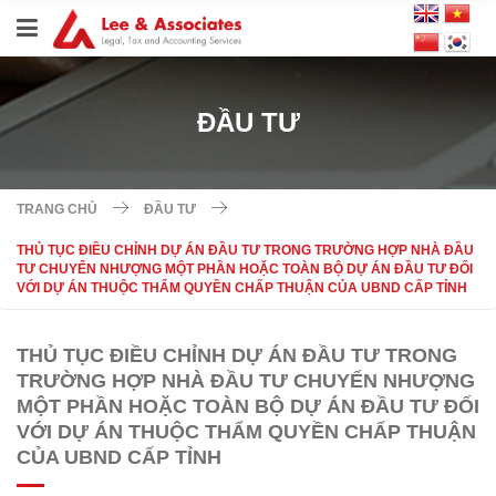
ĐẦU TƯ
TRANG CHỦ
ĐẦU TƯ
THỦ TỤC ĐIỀU CHỈNH DỰ ÁN ĐẦU TƯ TRONG TRƯỜNG HỢP NHÀ ĐẦU
TƯ CHUYỂN NHƯỢNG MỘT PHẦN HOẶC TOÀN BỘ DỰ ÁN ĐẦU TƯ ĐỐI
VỚI DỰ ÁN THUỘC THẨM QUYỀN CHẤP THUẬN CỦA UBND CẤP TỈNH
THỦ TỤC ĐIỀU CHỈNH DỰ ÁN ĐẦU TƯ TRONG
TRƯỜNG HỢP NHÀ ĐẦU TƯ CHUYỂN NHƯỢNG
MỘT PHẦN HOẶC TOÀN BỘ DỰ ÁN ĐẦU TƯ ĐỐI
VỚI DỰ ÁN THUỘC THẨM QUYỀN CHẤP THUẬN
CỦA UBND CẤP TỈNH