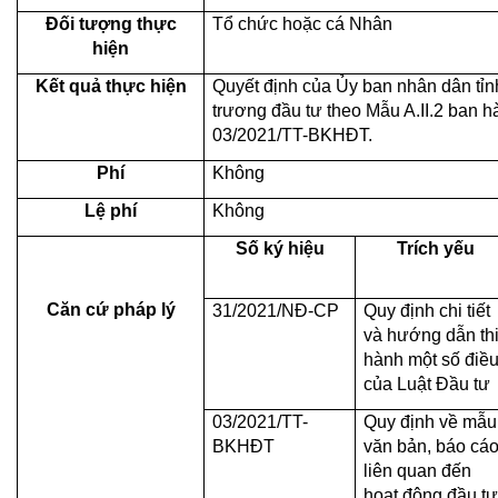
Ðối tượng thực
Tổ chức hoặc cá Nhân
hiện
Kết quả thực hiện
Quyết định của Ủy ban nhân dân tỉn
trương đầu tư theo Mẫu A.II.2 ban 
03/2021/TT-BKHĐT.
Phí
Không
Lệ phí
Không
Số ký hiệu
Trích yếu
Căn cứ pháp lý
31/2021/NĐ-CP
Quy định chi tiết
và hướng dẫn th
hành một số điề
của Luật Đầu tư
03/2021/TT-
Quy định về mẫu
BKHĐT
văn bản, báo cá
liên quan đến
hoạt động đầu tư