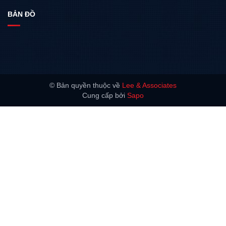
BẢN ĐỒ
© Bản quyền thuộc về
Lee & Associates
Cung cấp bởi
Sapo