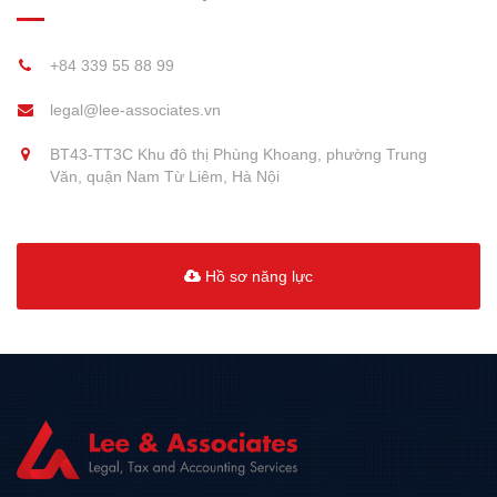
+84 339 55 88 99
legal@lee-associates.vn
BT43-TT3C Khu đô thị Phùng Khoang, phường Trung
Văn, quận Nam Từ Liêm, Hà Nội
Hồ sơ năng lực