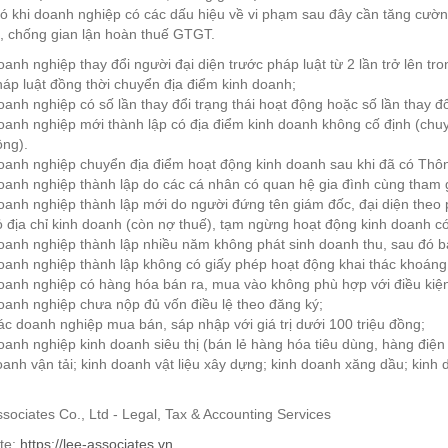
khi doanh nghiệp có các dấu hiệu về vi phạm sau đây cần tăng cường 
, chống gian lận hoàn thuế GTGT.
anh nghiệp thay đổi người đại diện trước pháp luật từ 2 lần trở lên tr
áp luật đồng thời chuyển địa điểm kinh doanh;
anh nghiệp có số lần thay đổi trạng thái hoạt động hoặc số lần thay đổ
anh nghiệp mới thành lập có địa điểm kinh doanh không cố định (chuy
ộng).
anh nghiệp chuyển địa điểm hoạt động kinh doanh sau khi đã có Thông
anh nghiệp thành lập do các cá nhân có quan hệ gia đình cùng tham g
anh nghiệp thành lập mới do người đứng tên giám đốc, đại diện theo 
 địa chỉ kinh doanh (còn nợ thuế), tạm ngừng hoạt động kinh doanh có
anh nghiệp thành lập nhiều năm không phát sinh doanh thu, sau đó b
anh nghiệp thành lập không có giấy phép hoạt động khai thác khoáng
oanh nghiệp có hàng hóa bán ra, mua vào không phù hợp với điều kiện
anh nghiệp chưa nộp đủ vốn điều lệ theo đăng ký;
c doanh nghiệp mua bán, sáp nhập với giá trị dưới 100 triệu đồng;
anh nghiệp kinh doanh siêu thị (bán lẻ hàng hóa tiêu dùng, hàng điện
anh vận tải; kinh doanh vật liệu xây dựng; kinh doanh xăng dầu; kinh d
sociates Co., Ltd - Legal, Tax & Accounting Services
te:
https://lee-associates.vn