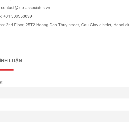
:
contact@lee
-associates.vn
e:
+84 339558899
s: 2nd Floor, 25T2 Hoang Dao Thuy street, Cau Giay district, Hanoi ci
BÌNH LUẬN
n: