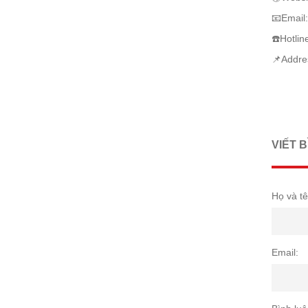
📧Email
☎️Hotlin
📌Addres
VIẾT 
Họ và tê
Email: