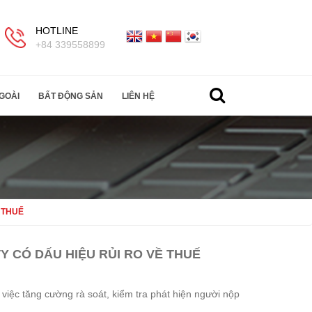
HOTLINE
+84 339558899
GOÀI
BẤT ĐỘNG SẢN
LIÊN HỆ
 THUẾ
 CÓ DẤU HIỆU RỦI RO VỀ THUẾ
ệc tăng cường rà soát, kiểm tra phát hiện người nộp