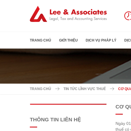
TRANG CHỦ
GIỚI THIỆU
DỊCH VỤ PHÁP LÝ
DỊC
TRANG CHỦ
TIN TỨC LĨNH VỰC THUẾ
CƠ QUA
CƠ QU
THÔNG TIN LIÊN HỆ
Ngày 01
thuế có 