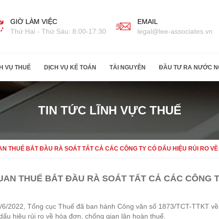
GIỜ LÀM VIỆC
EMAIL
Thứ Hai - Thứ Sáu: 8:00-17:30
legal@lee-associates.vn
H VỤ THUẾ
DỊCH VỤ KẾ TOÁN
TÀI NGUYÊN
ĐẦU TƯ RA NƯỚC N
TIN TỨC LĨNH VỰC THUẾ
N THUẾ BẮT ĐẦU RÀ SOÁT TẤT CẢ CÁC CÔNG TY CÓ DẤU HIỆU RỦI RO VỀ
AN THUẾ BẮT ĐẦU RÀ SOÁT TẤT CẢ CÁC CÔNG TY
/6/2022, Tổng cục Thuế đã ban hành Công văn số 1873/TCT-TTKT về vi
dấu hiệu rủi ro về hóa đơn, chống gian lận hoàn thuế.