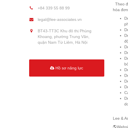
Theo đó 
+84 339 55 88 99
hóa đơn
Do
legal@lee-associates.vn
ph
Do
BT43-TT3C Khu đô thị Phùng
Do
Khoang, phường Trung Văn,
đ
quận Nam Từ Liêm, Hà Nội
Do
Do
Do
bỏ
Hồ sơ năng lực
Do
Do
D
Do
Cá
Do
do
Lee & As
🌎Websi