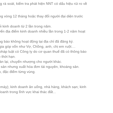
rà soát, kiểm tra phát hiện NNT có dấu hiệu rủi ro về
ong vòng 12 tháng hoặc thay đổi người đại diện trước
i kinh doanh từ 2 lần trong năm.
ển địa điểm kinh doanh nhiều lần trong 1-2 năm hoạt
 báo không hoạt động tại địa chỉ đã đăng ký.
ia góp vốn như Vợ, Chồng, anh, chị em ruột....
pháp luật có Công ty do cơ quan thuế đã có thông báo
 thời hạn.
án lại, chuyển nhượng cho người khác.
 sản nhưng xuất hóa đơn tài nguyên, khoáng sản.
, đặc điểm từng vùng.
 máy); kinh doanh ăn uống, nhà hàng, khách sạn; kinh
oanh trong lĩnh vực khai thác đất...