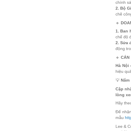
chính sá
2.
Bộ Gi
chẽ công
🔹
DOA
1.
Ban 
chế độ đ
2.
Sửa đ
động tr
🔹
CÁN 
Hà Nội 
hiệu quả
💡
Nắm 
Cập nhậ
lòng xe
Hãy theo
Để nhận
mẫu
htt
Lee & Cộ