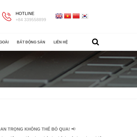
HOTLINE
+84 339558899
GOÀI
BẤT ĐỘNG SẢN
LIÊN HỆ
QUAN TRỌNG KHÔNG THỂ BỎ QUA!
📢