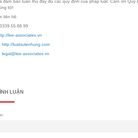
và đảm bảo tuân thủ đầy đủ các quy định của pháp luật. Cảm ơn Quý 
ng tôi!
n liên hệ:
 0339.55.88.99
ttp://lee-associates.vn
:
http://luatsulenhung.com
:
legal@lee-associates.vn
BÌNH LUẬN
n: