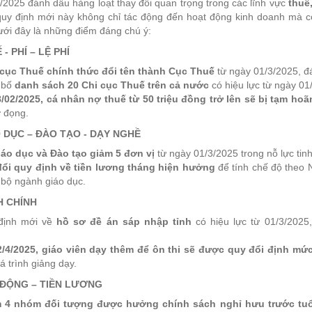
2025 đánh dấu hàng loạt thay đổi quan trọng trong các lĩnh vực
thuế
uy định mới này không chỉ tác động đến hoạt động kinh doanh mà cò
ưới đây là những điểm đáng chú ý:
 - PHÍ – LỆ PHÍ
cục Thuế chính thức đổi tên thành Cục Thuế
từ ngày 01/3/2025, đá
 bố
danh sách 20 Chi cục Thuế trên cả nước
có hiệu lực từ ngày 01
/02/2025, cá nhân nợ thuế từ 50 triệu đồng trở lên sẽ bị tạm ho
ợ đọng.
 DỤC – ĐÀO TẠO - DẠY NGHỀ
áo dục và Đào tạo giảm 5 đơn vị
từ ngày 01/3/2025 trong nỗ lực tin
ổi quy định về tiền lương tháng hiện hưởng
để tính chế độ theo N
 bộ ngành giáo dục.
 CHÍNH
định mới về
hồ sơ đề án sáp nhập tỉnh
có hiệu lực từ 01/3/2025
.
/4/2025, giáo viên dạy thêm để ôn thi sẽ được quy đổi định mức
á trình giảng dạy.
ĐỘNG – TIỀN LƯƠNG
 4 nhóm đối tượng được hưởng chính sách nghỉ hưu trước tuổ