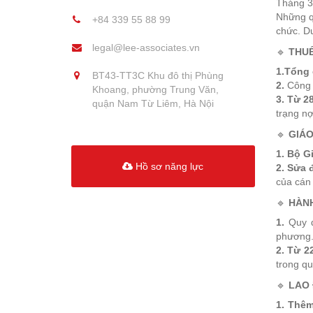
Tháng 3/
Những q
+84 339 55 88 99
chức. D
legal@lee-associates.vn
🔹
THUẾ
1.
Tổng 
BT43-TT3C Khu đô thị Phùng
2.
Công
Khoang, phường Trung Văn,
3.
Từ 28
quận Nam Từ Liêm, Hà Nội
trạng n
🔹
GIÁO
1.
Bộ Gi
Hồ sơ năng lực
2.
Sửa đ
của cán
🔹
HÀNH
1.
Quy 
phương
2.
Từ 22
trong qu
🔹
LAO 
1.
Thêm