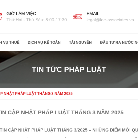
GIỜ LÀM VIỆC
EMAIL
Thứ Hai - Thứ Sáu: 8:00-17:30
legal@lee-associates.vn
H VỤ THUẾ
DỊCH VỤ KẾ TOÁN
TÀI NGUYÊN
ĐẦU TƯ RA NƯỚC N
TIN TỨC PHÁP LUẬT
ẬP NHẬT PHÁP LUẬT THÁNG 3 NĂM 2025
IN CẬP NHẬT PHÁP LUẬT THÁNG 3 NĂM 2025
TIN CẬP NHẬT PHÁP LUẬT THÁNG 3/2025 – NHỮNG ĐIỂM MỚI 