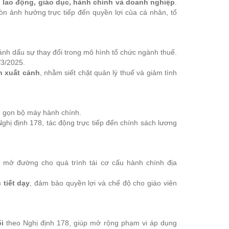
, lao động, giáo dục, hành chính và doanh nghiệp
.
n ảnh hưởng trực tiếp đến quyền lợi của cá nhân, tổ
nh dấu sự thay đổi trong mô hình tổ chức ngành thuế.
/3/2025.
ãn xuất cảnh
, nhằm siết chặt quản lý thuế và giảm tình
h gọn bộ máy hành chính.
ghị định 178, tác động trực tiếp đến chính sách lương
, mở đường cho quá trình tái cơ cấu hành chính địa
 tiết dạy
, đảm bảo quyền lợi và chế độ cho giáo viên
i
theo Nghị định 178, giúp mở rộng phạm vi áp dụng