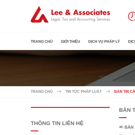
TRANG CHỦ
GIỚI THIỆU
DỊCH VỤ PHÁP LÝ
DỊC
TRANG CHỦ
TIN TỨC PHÁP LUẬT
BẢN TIN C
BẢN T
THÔNG TIN LIÊN HỆ
📢
BẢN 