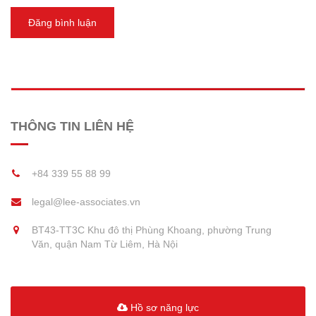
Đăng bình luận
THÔNG TIN LIÊN HỆ
+84 339 55 88 99
legal@lee-associates.vn
BT43-TT3C Khu đô thị Phùng Khoang, phường Trung
Văn, quận Nam Từ Liêm, Hà Nội
Hồ sơ năng lực