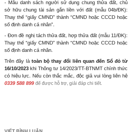
- Mẫu danh sách người sử dụng chung thửa đất, chủ
sở hữu chung tài sản gắn liền với đất (mẫu 04b/ĐK):
Thay thế “giấy CMND” thành “CMND hoặc CCCD hoặc
số định danh cá nhân”.
- Đơn đề nghị tách thửa đất, hợp thửa đất (mẫu 11/ĐK):
Thay thế “giấy CMND” thành “CMND hoặc CCCD hoặc
số định danh cá nhân.
Trên đây là
toàn bộ thay đổi liên quan đến Sổ đỏ từ
16/10/2023
khi Thông tư 14/2023/TT-BTNMT chính thức
có hiệu lực. Nếu còn thắc mắc, độc giả vui lòng liên hệ
0339 588 899
để được hỗ trợ, giải đáp chi tiết.
VIẾT BÌNH LUẬN