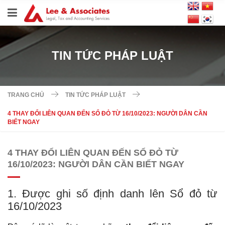
TIN TỨC PHÁP LUẬT
TRANG CHỦ
TIN TỨC PHÁP LUẬT
4 THAY ĐỔI LIÊN QUAN ĐẾN SỔ ĐỎ TỪ 16/10/2023: NGƯỜI DÂN CẦN
BIẾT NGAY
4 THAY ĐỔI LIÊN QUAN ĐẾN SỔ ĐỎ TỪ
16/10/2023: NGƯỜI DÂN CẦN BIẾT NGAY
1. Được ghi số định danh lên Sổ đỏ từ
16/10/2023