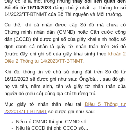
Đây có lẽ là một trong những
thay đổi liên quan đến
Sổ đỏ từ 16/10/2023
đáng chú ý nhất tại Thông tư số
14/2023/TT-BTNMT của Bộ Tài nguyên và Môi trường.
Cụ thể, khi cá nhân được cấp Sổ đỏ mà chưa có
Chứng minh nhân dân (CMND) hoặc Căn cước công
dân (CCCD) thì được ghi số của giấy khai sinh hoặc số
định danh cá nhân là giấy tờ nhân thân trên Sổ đỏ
(trước đây chỉ ghi số của giấy khai sinh) theo
khoản 2
Điều 2 Thông tư 14/2023/TT-BTNMT
.
Khi đó, thông tin về chủ sử dụng đất trên Sổ đỏ từ
16/10/2023 sẽ được ghi như sau: Ông/bà…. sau đó ghi
họ và tên, năm sinh, tên và giấy tờ nhân thân của
người đó (nếu có) cùng địa chỉ thường trú.
Mục giấy tờ nhân thân nêu tại
Điều 5 Thông tư
23/2014/TT-BTNMT
sẽ được ghi như sau:
Nếu có CMND thì ghi: CMND số…
Nếu là CCCD thì ghi: CCCD số…