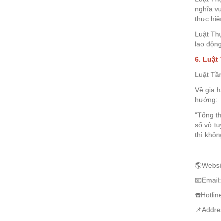
nghĩa vụ
thực hiệ
Luật Th
lao độn
6. Luật
Luật Tầ
Về gia h
hướng:
"Tổng th
số vô tu
thì khôn
🌎Websit
📧Email:
☎️Hotli
📌Addres