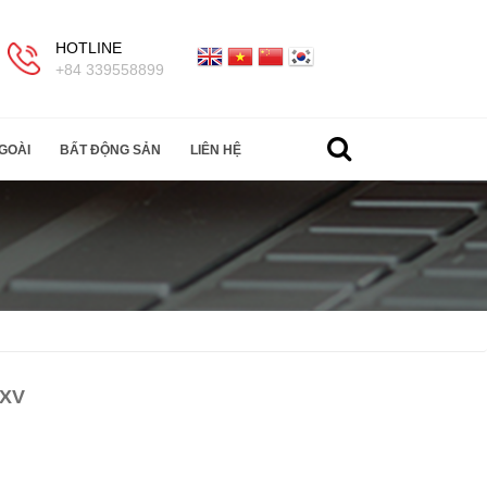
HOTLINE
+84 339558899
GOÀI
BẤT ĐỘNG SẢN
LIÊN HỆ
 XV