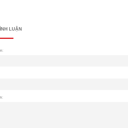
BÌNH LUẬN
n:
n: