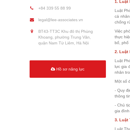
1. Luật
+84 339 55 88 99
Luật Phò
cá nhân
legal@lee-associates.vn
chống rử
Việc phò
BT43-TT3C Khu đô thị Phùng
thực hi
Khoang, phường Trung Văn,
bố, phổ 
quận Nam Từ Liêm, Hà Nội
2. Luật
Luật Phò
lực gia 
Hồ sơ năng lực
nhân tro
Một số đ
- Quy đ
thông tin
- Chủ tị
gia đình
3. Luật
Luật Tha