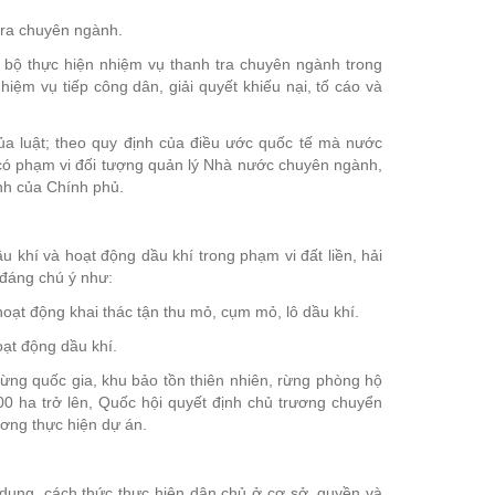
tra chuyên ngành.
c bộ thực hiện nhiệm vụ thanh tra chuyên ngành trong
iệm vụ tiếp công dân, giải quyết khiếu nại, tố cáo và
của luật; theo quy định của điều ước quốc tế mà nước
ộ có phạm vi đối tượng quản lý Nhà nước chuyên ngành,
định của Chính phủ.
 khí và hoạt động dầu khí trong phạm vi đất liền, hải
đáng chú ý như:
oạt động khai thác tận thu mỏ, cụm mỏ, lô dầu khí.
oạt động dầu khí.
ừng quốc gia, khu bảo tồn thiên nhiên, rừng phòng hộ
 500 ha trở lên, Quốc hội quyết định chủ trương chuyển
ơng thực hiện dự án.
 dung, cách thức thực hiện dân chủ ở cơ sở, quyền và