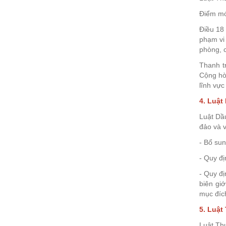
Điểm mới
Điều 18 
phạm vi 
phòng, c
Thanh t
Cộng hòa
lĩnh vực
4. Luật
Luật Dầu
đảo và 
- Bổ sun
- Quy đị
- Quy đ
biên giớ
mục đích
5. Luật
Luật Th