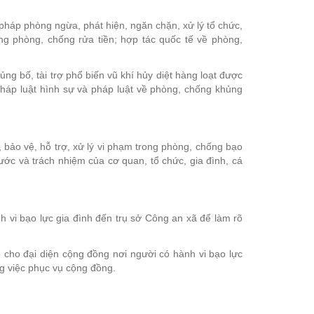
pháp phòng ngừa, phát hiện, ngăn chặn, xử lý tổ chức,
ong phòng, chống rửa tiền; hợp tác quốc tế về phòng,
ủng bố, tài trợ phổ biến vũ khí hủy diệt hàng loạt được
pháp luật hình sự và pháp luật về phòng, chống khủng
bảo vệ, hỗ trợ, xử lý vi phạm trong phòng, chống bạo
ước và trách nhiệm của cơ quan, tổ chức, gia đình, cá
 vi bạo lực gia đình đến trụ sở Công an xã để làm rõ
o cho đại diện cộng đồng nơi người có hành vi bạo lực
ng việc phục vụ cộng đồng.