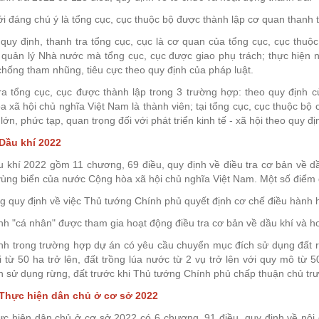
 đáng chú ý là tổng cục, cục thuộc bộ được thành lập cơ quan thanh 
quy định, thanh tra tổng cục, cục là cơ quan của tổng cục, cục thuộ
quản lý Nhà nước mà tổng cục, cục được giao phụ trách; thực hiện nh
hống tham nhũng, tiêu cực theo quy định của pháp luật.
ra tổng cục, cục được thành lập trong 3 trường hợp: theo quy định 
 xã hội chủ nghĩa Việt Nam là thành viên; tại tổng cục, cục thuộc b
 lớn, phức tạp, quan trọng đối với phát triển kinh tế - xã hội theo quy 
 Dầu khí 2022
 khí 2022 gồm 11 chương, 69 điều, quy định về điều tra cơ bản về dầu
vùng biển của nước Cộng hòa xã hội chủ nghĩa Việt Nam. Một số điểm 
g quy định về việc Thủ tướng Chính phủ quyết định cơ chế điều hành h
nh "cá nhân" được tham gia hoạt động điều tra cơ bản về dầu khí và h
ịnh trong trường hợp dự án có yêu cầu chuyển mục đích sử dụng đất r
i từ 50 ha trở lên, đất trồng lúa nước từ 2 vụ trở lên với quy mô từ
 sử dụng rừng, đất trước khi Thủ tướng Chính phủ chấp thuận chủ trư
 Thực hiện dân chủ ở cơ sở 2022
ực hiện dân chủ ở cơ sở 2022 có 6 chương, 91 điều, quy định về nội