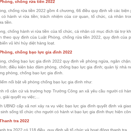
 Phòng, chống rửa tiền 2022
ng, chống rửa tiền 2022 gồm 4 chương, 66 điều quy định về các biện 
 có hành vi rửa tiền; trách nhiệm của cơ quan, tổ chức, cá nhân tr
a tiền.
ng, chống hành vi rửa tiền của tổ chức, cá nhân có mục đích tài trợ kh
ện theo quy định của Luật Phòng, chống rửa tiền 2022, quy định của 
biến vũ khí hủy diệt hàng loạt.
 Phòng, chống bạo lực gia đình 2022
ng, chống bạo lực gia đình 2022 quy định về phòng ngừa, ngăn chặn, 
đình; điều kiện bảo đảm phòng, chống bạo lực gia đình; quản lý nhà n
ng phòng, chống bạo lực gia đình.
iểm nổi bật về phòng chống bạo lục gia đình như:
ịnh rõ căn cứ và trường hợp Trưởng Công an xã yêu cầu người có hành
, giải quyết vụ việc;...
ch UBND cấp xã nơi xảy ra vụ việc bạo lực gia đình quyết định và gia
 sinh sống tổ chức cho người có hành vi bạo lực gia đình thực hiện cô
 Thanh tra 2022
nh tra 2022 có 118 điều, quy định về tổ chức và hoạt động thanh tra.