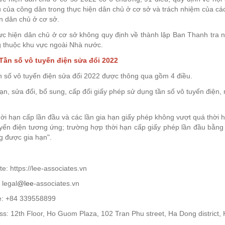
 của công dân trong thực hiện dân chủ ở cơ sở và trách nhiệm của các
n dân chủ ở cơ sở.
ực hiện dân chủ ở cơ sở không quy định về thành lập Ban Thanh tra 
g thuộc khu vực ngoài Nhà nước.
 Tần số vô tuyến điện sửa đổi 2022
n số vô tuyến điện sửa đổi 2022 được thông qua gồm 4 điều.
ạn, sửa đổi, bổ sung, cấp đổi giấy phép sử dụng tần số vô tuyến điện
ời hạn cấp lần đầu và các lần gia hạn giấy phép không vượt quá thời h
yến điện tương ứng; trường hợp thời hạn cấp giấy phép lần đầu bằng 
g được gia hạn".
e: https://lee-associates.vn
 legal
@lee
-associates.vn
ne: +84 339558899
s: 12th Floor, Ho Guom Plaza, 102 Tran Phu street, Ha Dong district, H