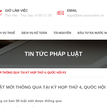
GIỜ LÀM VIỆC
EMAIL
Thứ Hai - Thứ Sáu: 8:00-17:30
legal@lee-associates.vn
H VỤ THUẾ
DỊCH VỤ KẾ TOÁN
TÀI NGUYÊN
ĐẦU TƯ RA NƯỚC N
TIN TỨC PHÁP LUẬT
I THÔNG QUA TẠI KỲ HỌP THỨ 4, QUỐC HỘI XV
ẬT MỚI THÔNG QUA TẠI KỲ HỌP THỨ 4, QUỐC HỘI
g cơ bản 06 luật mới được thông qua