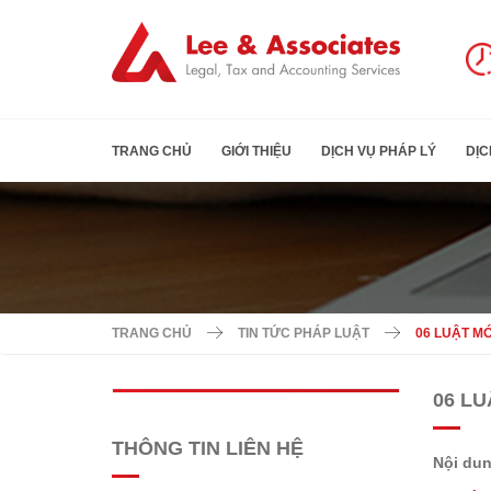
TRANG CHỦ
GIỚI THIỆU
DỊCH VỤ PHÁP LÝ
DỊC
TRANG CHỦ
TIN TỨC PHÁP LUẬT
06 LUẬT MỚ
06 LU
THÔNG TIN LIÊN HỆ
Nội dun